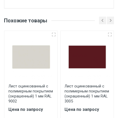
Отгрузка товара производится при наличии
оригинала доверенности и паспорта. При
Похожие товары
несоблюдении указанных требований,
поставщик вправе отказать покупателю в
передаче товара без возмещения каких-
либо убытков, и требовать от покупателя
уплаты понесенных расходов.
Самовывоз со склада г. Ивантеевка
Центральный проезд 27. Погрузка
производится только в открытую машину.
Ручная погрузка оплачивается
Лист оцинкованный с
Лист оцинкованный с
полимерным покрытием
полимерным покрытием
дополнительно в размере, установленном
(окрашенный) 1 мм RAL
(окрашенный) 1 мм RAL
поставщиком.
9002
3005
Цена по запросу
Цена по запросу
Уведомление об оплате обязательно.