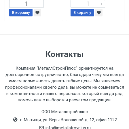
При доставке товара, Клиент заранее
В корзину
В корзину
обязан обеспечить подъезные пути для
разгружаемого а/м. На разгрузку
автомобиля предоставляется не более 2-х
часов.
Стоимость доставки по РФ
Контакты
рассчитывается индивидуально.
Компания “МеталлСтройПлюс” ориентируется на
долгосрочное сотрудничество, благодаря чему мы всегда
имеем возможность давать гибкие цены. Мы являемся
профессионалами своего дела, вы можете не сомневаться
Тип
Ставка
ТТК
Садовое
1к
в компетентности нашего персонала, который всегда рад
помочь вам с выбором и расчетом продукции.
транспорта
по
Москве
ООО Металлстройплюс
(7+1ч.)
г. Мытищи, ул. Веры Волошиной д. 12, офис 1122
info@metallstroyplus.ru