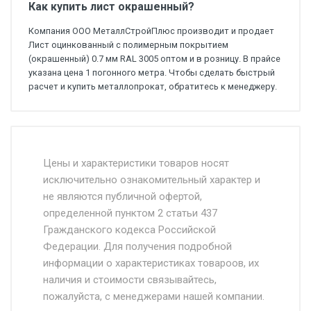
Как купить лист окрашенный?
Компания ООО МеталлСтройПлюс производит и продает
Лист оцинкованный с полимерным покрытием
(окрашенный) 0.7 мм RAL 3005 оптом и в розницу. В прайсе
указана цена 1 погонного метра. Чтобы сделать быстрый
расчет и купить металлопрокат, обратитесь к менеджеру.
Стоимость доставки от 4500 руб. по
Москве и Московской области.
Цены и характеристики товаров носят
исключительно ознакомительный характер и
Доставка осуществляется собственным и
не являются публичной офертой,
определенной пунктом 2 статьи 437
наёмным транспортом, стоимость
Гражданского кодекса Российской
доставки рассчитывается Ставка + км от
Федерации. Для получения подробной
МКАД, Въезд на ТТК и Садовое кольцо +
информации о характеристиках товароов, их
от 500.
наличия и стоимости связывайтесь,
пожалуйста, с менеджерами нашей компании.
Доставка в течении 1 рабочего дня 24/7.