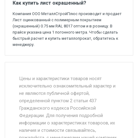
Как купить лист окрашенный?
Компания ООО МеталлСтройПлюс производит и продает
Лист оцинкованный с полимерным покрытием
(окрашенный) 0.75 мм RAL 8017 оптом и в розницу. В
прайсе указана цена 1 погонного метра. Чтобы сделать
быстрый расчет и купить металлопрокат, обратитесь к
менеджеру.
Стоимость доставки от 4500 руб. по
Москве и Московской области.
Цены и характеристики товаров носят
исключительно ознакомительный характер и
Доставка осуществляется собственным и
не являются публичной офертой,
определенной пунктом 2 статьи 437
наёмным транспортом, стоимость
Гражданского кодекса Российской
доставки рассчитывается Ставка + км от
Федерации. Для получения подробной
МКАД, Въезд на ТТК и Садовое кольцо +
информации о характеристиках товароов, их
от 500.
наличия и стоимости связывайтесь,
пожалуйста, с менеджерами нашей компании.