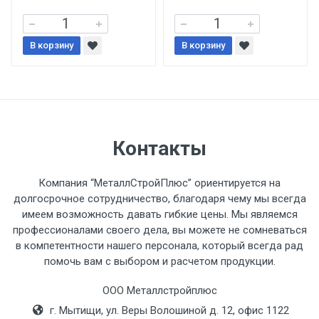
При доставке товара, Клиент заранее
В корзину
В корзину
обязан обеспечить подъезные пути для
разгружаемого а/м. На разгрузку
автомобиля предоставляется не более 2-х
часов.
Стоимость доставки по РФ
Контакты
рассчитывается индивидуально.
Компания “МеталлСтройПлюс” ориентируется на
долгосрочное сотрудничество, благодаря чему мы всегда
имеем возможность давать гибкие цены. Мы являемся
профессионалами своего дела, вы можете не сомневаться
Тип
Ставка
ТТК
Садовое
1к
в компетентности нашего персонала, который всегда рад
помочь вам с выбором и расчетом продукции.
транспорта
по
Москве
ООО Металлстройплюс
(7+1ч.)
г. Мытищи, ул. Веры Волошиной д. 12, офис 1122