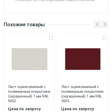
Доставка в течении 1 рабочего дня 24/7.
Отгрузка товара производится при наличии
оригинала доверенности и паспорта. При
Похожие товары
несоблюдении указанных требований,
поставщик вправе отказать покупателю в
передаче товара без возмещения каких-
либо убытков, и требовать от покупателя
уплаты понесенных расходов.
Самовывоз со склада г. Ивантеевка
Центральный проезд 27. Погрузка
производится только в открытую машину.
Ручная погрузка оплачивается
Лист оцинкованный с
Лист оцинкованный с
полимерным покрытием
полимерным покрытием
дополнительно в размере, установленном
(окрашенный) 1 мм RAL
(окрашенный) 1 мм RAL
поставщиком.
9002
3005
Цена по запросу
Цена по запросу
Уведомление об оплате обязательно.