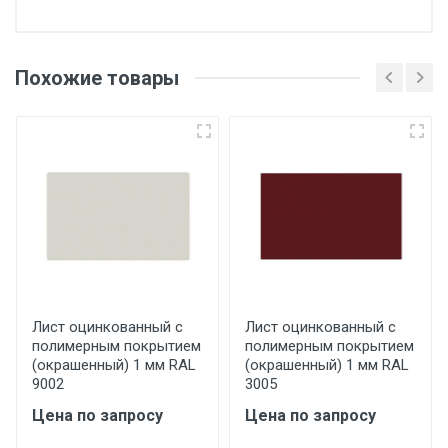
Отгрузка товара производится при наличии
оригинала доверенности и паспорта. При
Похожие товары
несоблюдении указанных требований,
поставщик вправе отказать покупателю в
передаче товара без возмещения каких-
либо убытков, и требовать от покупателя
уплаты понесенных расходов.
Самовывоз со склада г. Ивантеевка
Центральный проезд 27. Погрузка
производится только в открытую машину.
Ручная погрузка оплачивается
Лист оцинкованный с
Лист оцинкованный с
полимерным покрытием
полимерным покрытием
дополнительно в размере, установленном
(окрашенный) 1 мм RAL
(окрашенный) 1 мм RAL
поставщиком.
9002
3005
Цена по запросу
Цена по запросу
Уведомление об оплате обязательно.