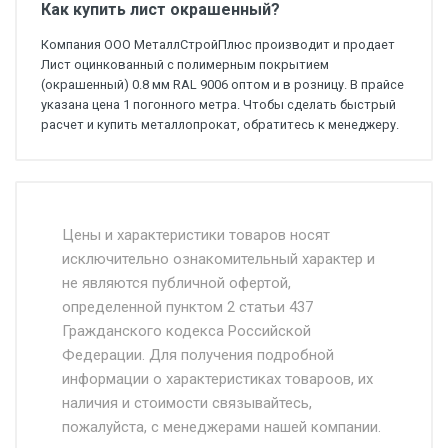
Как купить лист окрашенный?
Компания ООО МеталлСтройПлюс производит и продает
Лист оцинкованный с полимерным покрытием
(окрашенный) 0.8 мм RAL 9006 оптом и в розницу. В прайсе
указана цена 1 погонного метра. Чтобы сделать быстрый
расчет и купить металлопрокат, обратитесь к менеджеру.
Стоимость доставки от 4500 руб. по
Москве и Московской области.
Цены и характеристики товаров носят
исключительно ознакомительный характер и
Доставка осуществляется собственным и
не являются публичной офертой,
определенной пунктом 2 статьи 437
наёмным транспортом, стоимость
Гражданского кодекса Российской
доставки рассчитывается Ставка + км от
Федерации. Для получения подробной
МКАД, Въезд на ТТК и Садовое кольцо +
информации о характеристиках товароов, их
от 500.
наличия и стоимости связывайтесь,
пожалуйста, с менеджерами нашей компании.
Доставка в течении 1 рабочего дня 24/7.