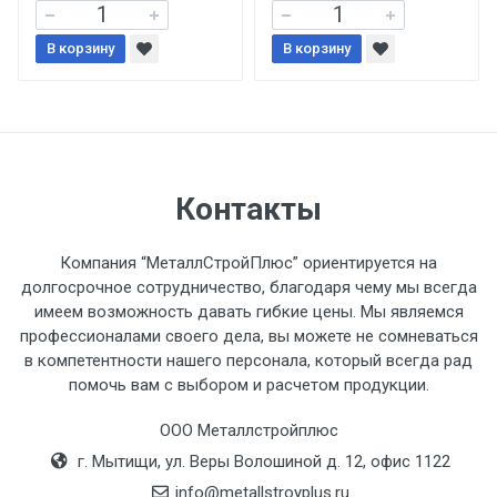
При доставке товара, Клиент заранее
В корзину
В корзину
обязан обеспечить подъезные пути для
разгружаемого а/м. На разгрузку
автомобиля предоставляется не более 2-х
часов.
Стоимость доставки по РФ
Контакты
рассчитывается индивидуально.
Компания “МеталлСтройПлюс” ориентируется на
долгосрочное сотрудничество, благодаря чему мы всегда
имеем возможность давать гибкие цены. Мы являемся
профессионалами своего дела, вы можете не сомневаться
Тип
Ставка
ТТК
Садовое
1к
в компетентности нашего персонала, который всегда рад
помочь вам с выбором и расчетом продукции.
транспорта
по
Москве
ООО Металлстройплюс
(7+1ч.)
г. Мытищи, ул. Веры Волошиной д. 12, офис 1122
info@metallstroyplus.ru