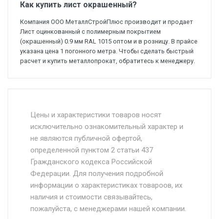
Как купить лист окрашенный?
Компания ООО МеталлСтройПлюс производит и продает
Лист оцинкованный с полимерным покрытием
(окрашенный) 0.9 мм RAL 1015 оптом и в розницу. В прайсе
указана цена 1 погонного метра. Чтобы сделать быстрый
расчет и купить металлопрокат, обратитесь к менеджеру.
Стоимость доставки от 4500 руб. по
Москве и Московской области.
Цены и характеристики товаров носят
исключительно ознакомительный характер и
Доставка осуществляется собственным и
не являются публичной офертой,
определенной пунктом 2 статьи 437
наёмным транспортом, стоимость
Гражданского кодекса Российской
доставки рассчитывается Ставка + км от
Федерации. Для получения подробной
МКАД, Въезд на ТТК и Садовое кольцо +
информации о характеристиках товароов, их
от 500.
наличия и стоимости связывайтесь,
пожалуйста, с менеджерами нашей компании.
Доставка в течении 1 рабочего дня 24/7.