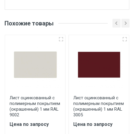
Отгрузка товара производится при наличии
оригинала доверенности и паспорта. При
Похожие товары
несоблюдении указанных требований,
поставщик вправе отказать покупателю в
передаче товара без возмещения каких-
либо убытков, и требовать от покупателя
уплаты понесенных расходов.
Самовывоз со склада г. Ивантеевка
Центральный проезд 27. Погрузка
производится только в открытую машину.
Ручная погрузка оплачивается
Лист оцинкованный с
Лист оцинкованный с
полимерным покрытием
полимерным покрытием
дополнительно в размере, установленном
(окрашенный) 1 мм RAL
(окрашенный) 1 мм RAL
поставщиком.
9002
3005
Цена по запросу
Цена по запросу
Уведомление об оплате обязательно.