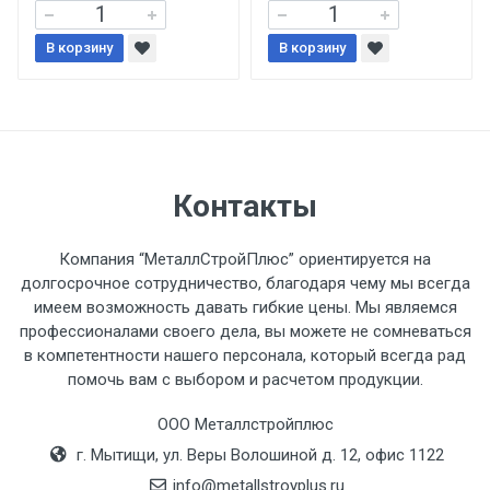
При доставке товара, Клиент заранее
В корзину
В корзину
обязан обеспечить подъезные пути для
разгружаемого а/м. На разгрузку
автомобиля предоставляется не более 2-х
часов.
Стоимость доставки по РФ
Контакты
рассчитывается индивидуально.
Компания “МеталлСтройПлюс” ориентируется на
долгосрочное сотрудничество, благодаря чему мы всегда
имеем возможность давать гибкие цены. Мы являемся
профессионалами своего дела, вы можете не сомневаться
Тип
Ставка
ТТК
Садовое
1к
в компетентности нашего персонала, который всегда рад
помочь вам с выбором и расчетом продукции.
транспорта
по
Москве
ООО Металлстройплюс
(7+1ч.)
г. Мытищи, ул. Веры Волошиной д. 12, офис 1122
info@metallstroyplus.ru