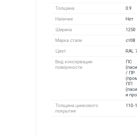
Толщина
0.9
Наличие
Нет
Ширина
1250
Марка стали
ст08
Цвет
RAL 
Вид консервации
ПС
поверхности
(пас
/ ПР
(про
ПП
(пас
и пр
Толщина цинкового
110-
покрытия