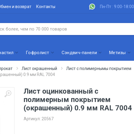
Обмен и возврат
Контакты
Пн-Пт : 9:00-18:00
настил
Гофролист
Сэндвич-панели
Метизы
прокат
Лист окрашенный
Лист с полимернымы покрытием
рашенный) 0.9 мм RAL 7004
Лист оцинкованный с
полимерным покрытием
(окрашенный) 0.9 мм RAL 7004
Артикул:
20567