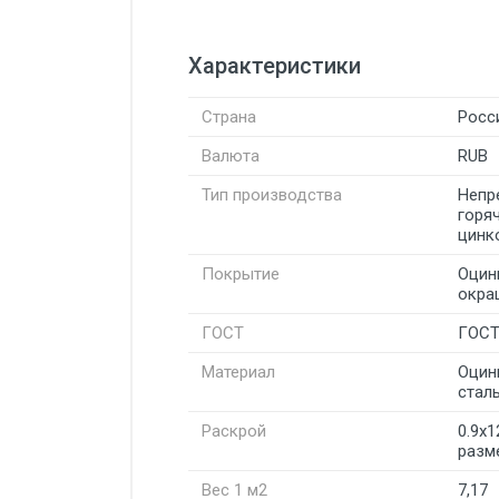
Характеристики
Страна
Росс
Валюта
RUB
Тип производства
Непр
горя
цинк
Покрытие
Оцин
окра
ГОСТ
ГОСТ
Материал
Оцин
стал
Раскрой
0.9х1
разм
Вес 1 м2
7,17