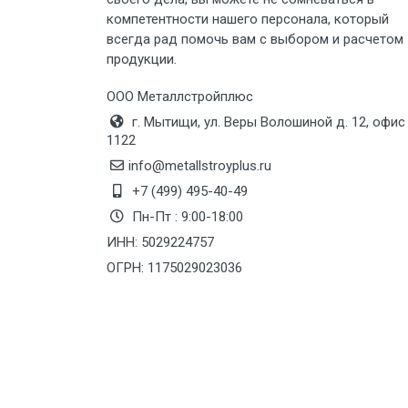
Груз до 6 м, вес до 8 тн
компетентности нашего персонала, который
всегда рад помочь вам с выбором и расчетом
Груз до 6 м, вес до 10 тн
продукции.
Груз до 12 м, вес до 20 тн
ООО Металлстройплюс
г. Мытищи, ул. Веры Волошиной д. 12, офис
1122
Манипулятор до 6 м, вес до 5 тн
info@metallstroyplus.ru
+7 (499) 495-40-49
Манипулятор до 6 м, вес до 8 тн
Пн-Пт : 9:00-18:00
ИНН: 5029224757
ОГРН: 1175029023036
Манипулятор до 6 м, вес до 10 тн
Манипулятор до 12 м, вес до 20
тн