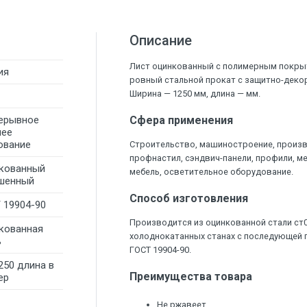
Описание
Лист оцинкованный с полимерным покрыт
ия
ровный стальной прокат с защитно-дек
Ширина — 1250 мм, длина — мм.
ерывное
Сфера применения
чее
ование
Строительство, машиностроение, произ
профнастил, сэндвич-панели, профили, м
кованный
мебель, осветительное оборудование.
шенный
Способ изготовления
 19904-90
Производится из оцинкованной стали ст
кованная
холоднокатанных станах с последующей п
ь
ГОСТ 19904-90.
250 длина в
Преимущества товара
ер
Не ржавеет.