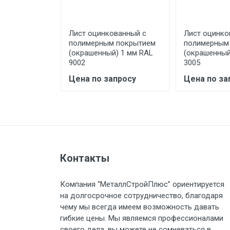
предоставляется не более 2-х ч
ванный с
Лист оцинкованный с
Лист оцинко
Стоимость доставки по РФ рас
 покрытием
полимерным покрытием
полимерным
) 1.2 мм RAL
(окрашенный) 1 мм RAL
(окрашенный
9002
3005
просу
Цена по запросу
Цена по за
Тип транспорта
Груз до 6 м, вес до 1.5 тн
Груз до 6 м, вес до 2 тн
Контакты
Груз до 6 м, вес до 3 тн
Компания “МеталлСтройПлюс” ориентируется
на долгосрочное сотрудничество, благодаря
Груз до 6 м, вес до 5 тн
чему мы всегда имеем возможность давать
гибкие цены. Мы являемся профессионалами
своего дела, вы можете не сомневаться в