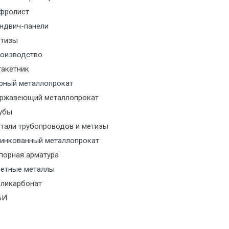
м за МКАД
фролист
ндвич-панели
м за МКАД
тизы
м за МКАД
оизводство
акетник
ласованию с транспортным
рный металлопрокат
ом
ржавеющий металлопрокат
убы
ласованию с транспортным
тали трубопроводов и метизы
ом
инкованный металлопрокат
порная арматура
ласованию с транспортным
етные металлы
ом
ликарбонат
ласованию с транспортным
БИ
ом