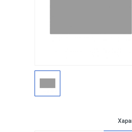
Производство
Штакетник
Черный металлопрокат
Нержавеющий металлопрокат
Трубы
Детали трубопроводов и
метизы
Оцинкованный металлопрокат
Запорная арматура
Цветные металлы
Поликарбонат
ЖБИ
Хара