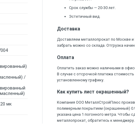
Срок службы — 20-30 лет.
Эстетичный вид.
Доставка
Доставляем металлопрокат по Москве и
забрать можно со склада. Отгрузка начин
7004
Оплата
ивированный)
Оплатить заказ можно наличными в офис
В случае с отсрочкой платежа стоимость
масленный) /
установленному графику.
ивированный
Как купить лист окрашенный?
омасленный)
Компания ООО МеталлСтройПлюс произво
120 мк
полимерным покрытием (окрашенный) 0.9 
указана цена 1 погонного метра. Чтобы с
металлопрокат, обратитесь к менеджеру.