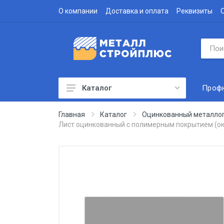
О компании
Доставка и оплата
Реквизиты
Проф
Каталог
Профнастил
Главная
Каталог
Оцинкованный металло
Лист оцинкованный с полимерным покрытием (ок
Водосточная система
Доборные элементы
Металлочерепица
Гофролист
Сэндвич-панели
Метизы