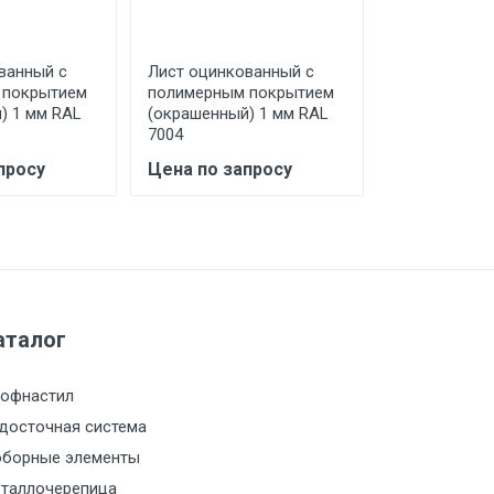
ванный с
Лист оцинкованный с
Лист оцинко
 покрытием
полимерным покрытием
полимерным
) 1 мм RAL
(окрашенный) 1 мм RAL
(окрашенный
7004
7024
просу
Цена по запросу
Цена по за
а МКАД
м за МКАД
м за МКАД
аталог
м за МКАД
офнастил
досточная система
м за МКАД
борные элементы
таллочерепица