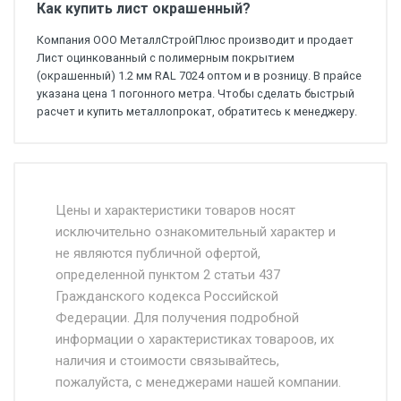
Как купить лист окрашенный?
Компания ООО МеталлСтройПлюс производит и продает
Лист оцинкованный с полимерным покрытием
(окрашенный) 1.2 мм RAL 7024 оптом и в розницу. В прайсе
указана цена 1 погонного метра. Чтобы сделать быстрый
расчет и купить металлопрокат, обратитесь к менеджеру.
Стоимость доставки от 4500 руб. по
Москве и Московской области.
Цены и характеристики товаров носят
исключительно ознакомительный характер и
Доставка осуществляется собственным и
не являются публичной офертой,
определенной пунктом 2 статьи 437
наёмным транспортом, стоимость
Гражданского кодекса Российской
доставки рассчитывается Ставка + км от
Федерации. Для получения подробной
МКАД, Въезд на ТТК и Садовое кольцо +
информации о характеристиках товароов, их
от 500.
наличия и стоимости связывайтесь,
пожалуйста, с менеджерами нашей компании.
Доставка в течении 1 рабочего дня 24/7.