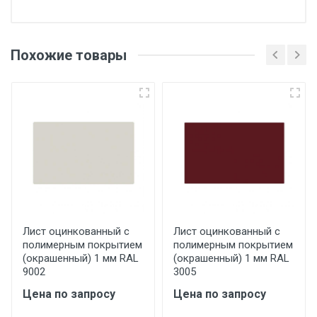
Отгрузка товара производится при наличии
оригинала доверенности и паспорта. При
Похожие товары
несоблюдении указанных требований,
поставщик вправе отказать покупателю в
передаче товара без возмещения каких-
либо убытков, и требовать от покупателя
уплаты понесенных расходов.
Самовывоз со склада г. Ивантеевка
Центральный проезд 27. Погрузка
производится только в открытую машину.
Ручная погрузка оплачивается
Лист оцинкованный с
Лист оцинкованный с
полимерным покрытием
полимерным покрытием
дополнительно в размере, установленном
(окрашенный) 1 мм RAL
(окрашенный) 1 мм RAL
поставщиком.
9002
3005
Цена по запросу
Цена по запросу
Уведомление об оплате обязательно.