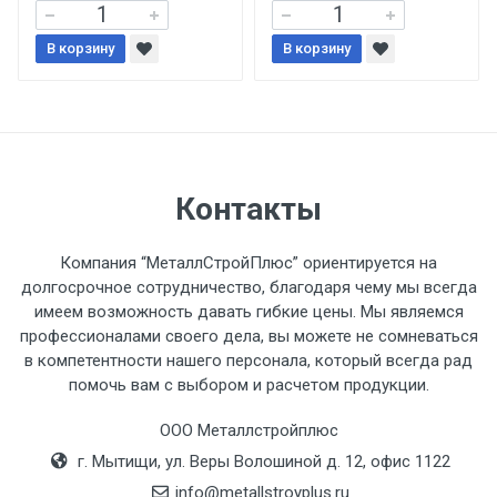
При доставке товара, Клиент заранее
В корзину
В корзину
обязан обеспечить подъезные пути для
разгружаемого а/м. На разгрузку
автомобиля предоставляется не более 2-х
часов.
Стоимость доставки по РФ
Контакты
рассчитывается индивидуально.
Компания “МеталлСтройПлюс” ориентируется на
долгосрочное сотрудничество, благодаря чему мы всегда
имеем возможность давать гибкие цены. Мы являемся
профессионалами своего дела, вы можете не сомневаться
Тип
Ставка
ТТК
Садовое
1к
в компетентности нашего персонала, который всегда рад
помочь вам с выбором и расчетом продукции.
транспорта
по
Москве
ООО Металлстройплюс
(7+1ч.)
г. Мытищи, ул. Веры Волошиной д. 12, офис 1122
info@metallstroyplus.ru