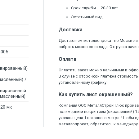
Срок службы — 20-30 лет.
Эстетичный вид.
Доставка
Доставляем металлопрокат по Москве и
забрать можно со склада. Отгрузка начин
6005
Оплата
ивированный)
Оплатить заказ можно наличными в офис
В случае с отсрочкой платежа стоимость
масленный) /
установленному графику.
ивированный
Как купить лист окрашенный?
омасленный)
Компания ООО МеталлСтройПлюс произво
120 мк
полимерным покрытием (окрашенный) 1.5 
указана цена 1 погонного метра. Чтобы с
металлопрокат, обратитесь к менеджеру.