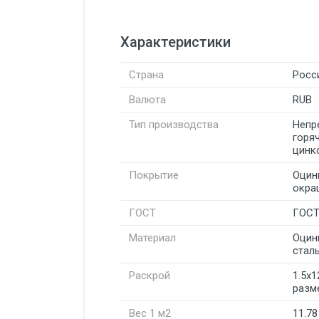
Характеристики
Страна
Росс
Валюта
RUB
Тип производства
Непр
горя
цинк
Покрытие
Оцин
окра
ГОСТ
ГОСТ
Материал
Оцин
стал
Раскрой
1.5х1
разм
Вес 1 м2
11.78