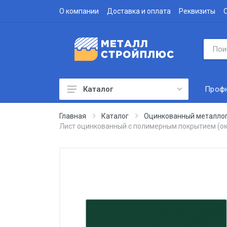
О компании
Доставка и оплата
Реквизиты
Проф
Каталог
Профнастил
Главная
Каталог
Оцинкованный металло
Лист оцинкованный с полимерным покрытием (ок
Водосточная система
Доборные элементы
Металлочерепица
Гофролист
Сэндвич-панели
Метизы