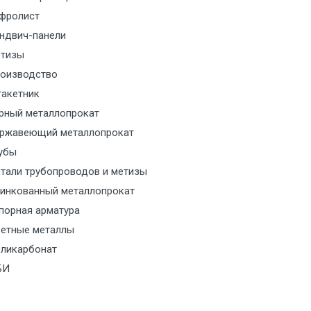
м за МКАД
фролист
ндвич-панели
м за МКАД
тизы
м за МКАД
оизводство
акетник
ласованию с транспортным
рный металлопрокат
ом
ржавеющий металлопрокат
убы
ласованию с транспортным
тали трубопроводов и метизы
ом
инкованный металлопрокат
порная арматура
ласованию с транспортным
етные металлы
ом
ликарбонат
ласованию с транспортным
БИ
ом