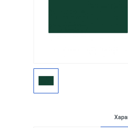
Производство
Штакетник
Черный металлопрокат
Нержавеющий металлопрокат
Трубы
Детали трубопроводов и
метизы
Оцинкованный металлопрокат
Запорная арматура
Цветные металлы
Поликарбонат
ЖБИ
Хара