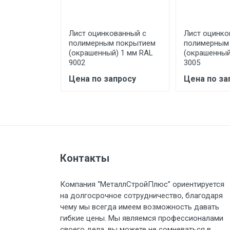
предоставляется не более 2-х ч
ванный с
Лист оцинкованный с
Лист оцинко
Стоимость доставки по РФ рас
 покрытием
полимерным покрытием
полимерным
) 1.2 мм RAL
(окрашенный) 1 мм RAL
(окрашенный
9002
3005
просу
Цена по запросу
Цена по за
Тип транспорта
Груз до 6 м, вес до 1.5 тн
Груз до 6 м, вес до 2 тн
Контакты
Груз до 6 м, вес до 3 тн
Компания “МеталлСтройПлюс” ориентируется
на долгосрочное сотрудничество, благодаря
Груз до 6 м, вес до 5 тн
чему мы всегда имеем возможность давать
гибкие цены. Мы являемся профессионалами
своего дела, вы можете не сомневаться в