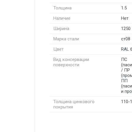
Толщина
1.5
Наличие
Нет
Ширина
1250
Марка стали
ст08
Цвет
RAL 
Вид консервации
ПС
поверхности
(пас
/ ПР
(про
ПП
(пас
и пр
Толщина цинкового
110-
покрытия