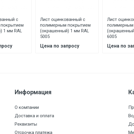
асов.
ванный с
Лист оцинкованный с
Лист оцинко
считывается индивидуально.
 покрытием
полимерным покрытием
полимерным
) 1 мм RAL
(окрашенный) 1 мм RAL
(окрашенный
5005
6005
просу
Цена по запросу
Цена по за
Ставка по Москве
ТТК
Садовое
1км з
(7+1ч.)
5500 с НДС
500
500
27р./к
6500 с НДС
1000
1000
35р./к
Информация
К
7500 с НДС
1000
1000
35р./к
О компании
Пр
Доставка и оплата
Во
9000 с НДС
1000
1000
40р./к
Реквизиты
До
Отсрочка платежа
Ме