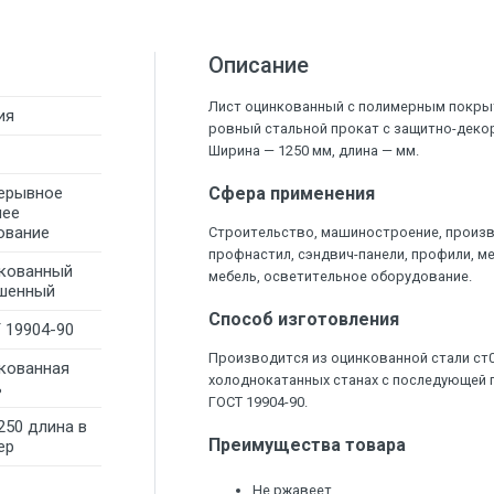
Описание
Лист оцинкованный с полимерным покрыт
ия
ровный стальной прокат с защитно-дек
Ширина — 1250 мм, длина — мм.
ерывное
Сфера применения
чее
ование
Строительство, машиностроение, произ
профнастил, сэндвич-панели, профили, м
кованный
мебель, осветительное оборудование.
шенный
Способ изготовления
 19904-90
Производится из оцинкованной стали ст
кованная
холоднокатанных станах с последующей п
ь
ГОСТ 19904-90.
250 длина в
Преимущества товара
ер
Не ржавеет.