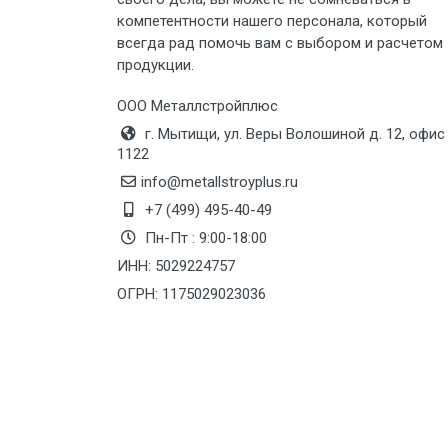
Груз до 6 м, вес до 8 тн
компетентности нашего персонала, который
всегда рад помочь вам с выбором и расчетом
Груз до 6 м, вес до 10 тн
продукции.
Груз до 12 м, вес до 20 тн
ООО Металлстройплюс
г. Мытищи, ул. Веры Волошиной д. 12, офис
1122
Манипулятор до 6 м, вес до 5 тн
info@metallstroyplus.ru
+7 (499) 495-40-49
Манипулятор до 6 м, вес до 8 тн
Пн-Пт : 9:00-18:00
ИНН: 5029224757
ОГРН: 1175029023036
Манипулятор до 6 м, вес до 10 тн
Манипулятор до 12 м, вес до 20
тн