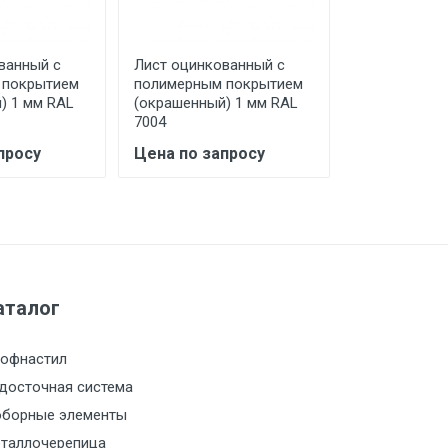
ванный с
Лист оцинкованный с
Лист оцинко
 покрытием
полимерным покрытием
полимерным
) 1 мм RAL
(окрашенный) 1 мм RAL
(окрашенный
7004
7024
просу
Цена по запросу
Цена по за
а МКАД
м за МКАД
м за МКАД
аталог
м за МКАД
офнастил
досточная система
м за МКАД
борные элементы
таллочерепица