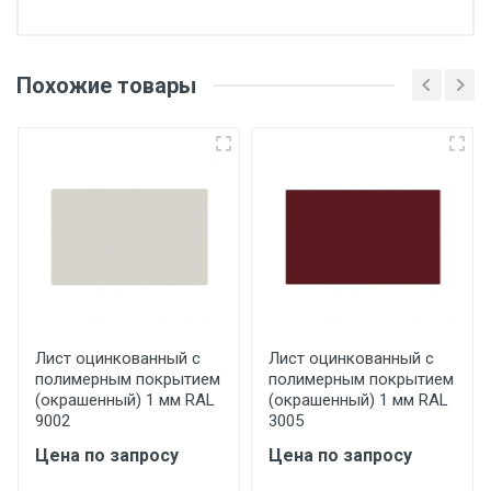
Отгрузка товара производится при наличии
оригинала доверенности и паспорта. При
Похожие товары
несоблюдении указанных требований,
поставщик вправе отказать покупателю в
передаче товара без возмещения каких-
либо убытков, и требовать от покупателя
уплаты понесенных расходов.
Самовывоз со склада г. Ивантеевка
Центральный проезд 27. Погрузка
производится только в открытую машину.
Ручная погрузка оплачивается
Лист оцинкованный с
Лист оцинкованный с
полимерным покрытием
полимерным покрытием
дополнительно в размере, установленном
(окрашенный) 1 мм RAL
(окрашенный) 1 мм RAL
поставщиком.
9002
3005
Цена по запросу
Цена по запросу
Уведомление об оплате обязательно.