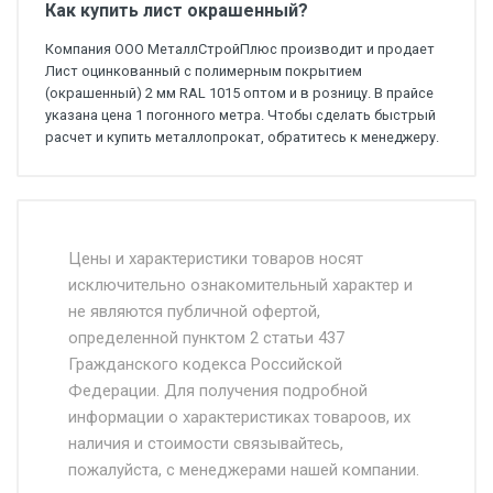
Как купить лист окрашенный?
Компания ООО МеталлСтройПлюс производит и продает
Лист оцинкованный с полимерным покрытием
(окрашенный) 2 мм RAL 1015 оптом и в розницу. В прайсе
указана цена 1 погонного метра. Чтобы сделать быстрый
расчет и купить металлопрокат, обратитесь к менеджеру.
Стоимость доставки от 4500 руб. по
Москве и Московской области.
Цены и характеристики товаров носят
исключительно ознакомительный характер и
Доставка осуществляется собственным и
не являются публичной офертой,
определенной пунктом 2 статьи 437
наёмным транспортом, стоимость
Гражданского кодекса Российской
доставки рассчитывается Ставка + км от
Федерации. Для получения подробной
МКАД, Въезд на ТТК и Садовое кольцо +
информации о характеристиках товароов, их
от 500.
наличия и стоимости связывайтесь,
пожалуйста, с менеджерами нашей компании.
Доставка в течении 1 рабочего дня 24/7.