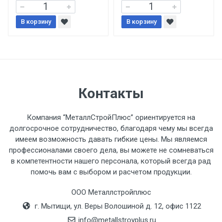
При доставке товара, Клиент заранее
В корзину
В корзину
обязан обеспечить подъезные пути для
разгружаемого а/м. На разгрузку
автомобиля предоставляется не более 2-х
часов.
Стоимость доставки по РФ
Контакты
рассчитывается индивидуально.
Компания “МеталлСтройПлюс” ориентируется на
долгосрочное сотрудничество, благодаря чему мы всегда
имеем возможность давать гибкие цены. Мы являемся
профессионалами своего дела, вы можете не сомневаться
Тип
Ставка
ТТК
Садовое
1к
в компетентности нашего персонала, который всегда рад
помочь вам с выбором и расчетом продукции.
транспорта
по
Москве
ООО Металлстройплюс
(7+1ч.)
г. Мытищи, ул. Веры Волошиной д. 12, офис 1122
info@metallstroyplus.ru