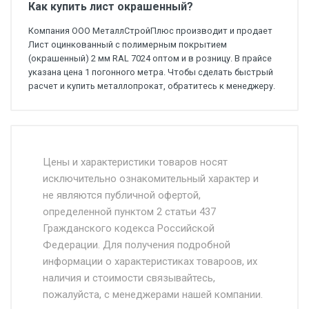
Как купить лист окрашенный?
Компания ООО МеталлСтройПлюс производит и продает
Лист оцинкованный с полимерным покрытием
(окрашенный) 2 мм RAL 7024 оптом и в розницу. В прайсе
указана цена 1 погонного метра. Чтобы сделать быстрый
расчет и купить металлопрокат, обратитесь к менеджеру.
Стоимость доставки от 4500 руб. по
Москве и Московской области.
Цены и характеристики товаров носят
исключительно ознакомительный характер и
Доставка осуществляется собственным и
не являются публичной офертой,
определенной пунктом 2 статьи 437
наёмным транспортом, стоимость
Гражданского кодекса Российской
доставки рассчитывается Ставка + км от
Федерации. Для получения подробной
МКАД, Въезд на ТТК и Садовое кольцо +
информации о характеристиках товароов, их
от 500.
наличия и стоимости связывайтесь,
пожалуйста, с менеджерами нашей компании.
Доставка в течении 1 рабочего дня 24/7.