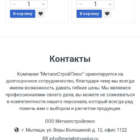
При доставке товара, Клиент заранее
В корзину
В корзину
обязан обеспечить подъезные пути для
разгружаемого а/м. На разгрузку
автомобиля предоставляется не более 2-х
часов.
Стоимость доставки по РФ
Контакты
рассчитывается индивидуально.
Компания “МеталлСтройПлюс” ориентируется на
долгосрочное сотрудничество, благодаря чему мы всегда
имеем возможность давать гибкие цены. Мы являемся
профессионалами своего дела, вы можете не сомневаться
Тип
Ставка
ТТК
Садовое
1к
в компетентности нашего персонала, который всегда рад
помочь вам с выбором и расчетом продукции.
транспорта
по
Москве
ООО Металлстройплюс
(7+1ч.)
г. Мытищи, ул. Веры Волошиной д. 12, офис 1122
info@metallstroyplus.ru