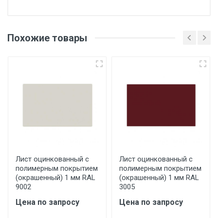
Отгрузка товара производится при наличии
оригинала доверенности и паспорта. При
Похожие товары
несоблюдении указанных требований,
поставщик вправе отказать покупателю в
передаче товара без возмещения каких-
либо убытков, и требовать от покупателя
уплаты понесенных расходов.
Самовывоз со склада г. Ивантеевка
Центральный проезд 27. Погрузка
производится только в открытую машину.
Ручная погрузка оплачивается
Лист оцинкованный с
Лист оцинкованный с
полимерным покрытием
полимерным покрытием
дополнительно в размере, установленном
(окрашенный) 1 мм RAL
(окрашенный) 1 мм RAL
поставщиком.
9002
3005
Цена по запросу
Цена по запросу
Уведомление об оплате обязательно.