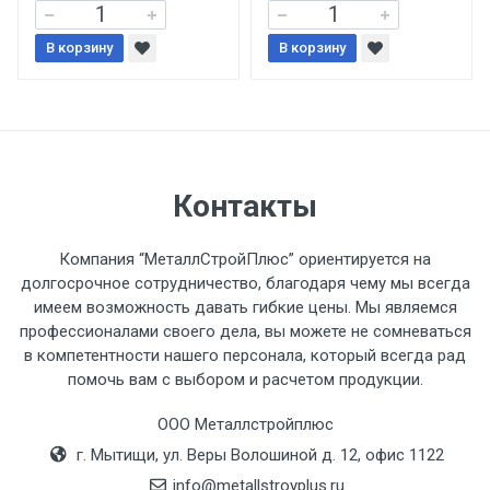
При доставке товара, Клиент заранее
В корзину
В корзину
обязан обеспечить подъезные пути для
разгружаемого а/м. На разгрузку
автомобиля предоставляется не более 2-х
часов.
Стоимость доставки по РФ
Контакты
рассчитывается индивидуально.
Компания “МеталлСтройПлюс” ориентируется на
долгосрочное сотрудничество, благодаря чему мы всегда
имеем возможность давать гибкие цены. Мы являемся
профессионалами своего дела, вы можете не сомневаться
Тип
Ставка
ТТК
Садовое
1к
в компетентности нашего персонала, который всегда рад
помочь вам с выбором и расчетом продукции.
транспорта
по
Москве
ООО Металлстройплюс
(7+1ч.)
г. Мытищи, ул. Веры Волошиной д. 12, офис 1122
info@metallstroyplus.ru