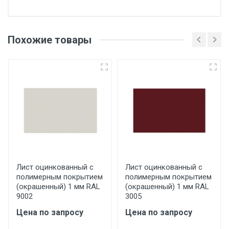
Отгрузка товара производится при наличии
оригинала доверенности и паспорта. При
Похожие товары
несоблюдении указанных требований,
поставщик вправе отказать покупателю в
передаче товара без возмещения каких-
либо убытков, и требовать от покупателя
уплаты понесенных расходов.
Самовывоз со склада г. Ивантеевка
Центральный проезд 27. Погрузка
производится только в открытую машину.
Ручная погрузка оплачивается
Лист оцинкованный с
Лист оцинкованный с
полимерным покрытием
полимерным покрытием
дополнительно в размере, установленном
(окрашенный) 1 мм RAL
(окрашенный) 1 мм RAL
поставщиком.
9002
3005
Цена по запросу
Цена по запросу
Уведомление об оплате обязательно.