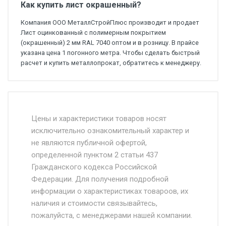
Как купить лист окрашенный?
Компания ООО МеталлСтройПлюс производит и продает
Лист оцинкованный с полимерным покрытием
(окрашенный) 2 мм RAL 7040 оптом и в розницу. В прайсе
указана цена 1 погонного метра. Чтобы сделать быстрый
расчет и купить металлопрокат, обратитесь к менеджеру.
Стоимость доставки от 4500 руб. по
Москве и Московской области.
Цены и характеристики товаров носят
исключительно ознакомительный характер и
Доставка осуществляется собственным и
не являются публичной офертой,
определенной пунктом 2 статьи 437
наёмным транспортом, стоимость
Гражданского кодекса Российской
доставки рассчитывается Ставка + км от
Федерации. Для получения подробной
МКАД, Въезд на ТТК и Садовое кольцо +
информации о характеристиках товароов, их
от 500.
наличия и стоимости связывайтесь,
пожалуйста, с менеджерами нашей компании.
Доставка в течении 1 рабочего дня 24/7.