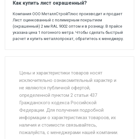
Как купить лист окрашенный?
Компания ООО МеталлСтройПлюс производит и продает
Лист оцинкованный с полимерным покрытием
(окрашенный) 2 мм RAL 9002 оптом и в розницу. В прайсе
указана цена 1 погонного метра. Чтобы сделать быстрый
расчет и купить металлопрокат, обратитесь к менеджеру.
Стоимость доставки от 4500 руб. по
Москве и Московской области.
Цены и характеристики товаров носят
исключительно ознакомительный характер и
Доставка осуществляется собственным и
не являются публичной офертой,
определенной пунктом 2 статьи 437
наёмным транспортом, стоимость
Гражданского кодекса Российской
доставки рассчитывается Ставка + км от
Федерации. Для получения подробной
МКАД, Въезд на ТТК и Садовое кольцо +
информации о характеристиках товароов, их
от 500.
наличия и стоимости связывайтесь,
пожалуйста, с менеджерами нашей компании.
Доставка в течении 1 рабочего дня 24/7.