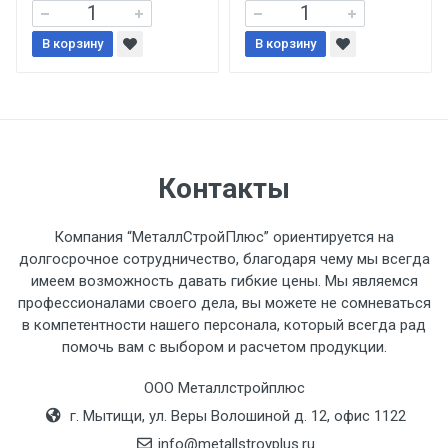
При доставке товара, Клиент заранее
В корзину
В корзину
обязан обеспечить подъезные пути для
разгружаемого а/м. На разгрузку
автомобиля предоставляется не более 2-х
часов.
Стоимость доставки по РФ
Контакты
рассчитывается индивидуально.
Компания “МеталлСтройПлюс” ориентируется на
долгосрочное сотрудничество, благодаря чему мы всегда
имеем возможность давать гибкие цены. Мы являемся
профессионалами своего дела, вы можете не сомневаться
Тип
Ставка
ТТК
Садовое
1к
в компетентности нашего персонала, который всегда рад
помочь вам с выбором и расчетом продукции.
транспорта
по
Москве
ООО Металлстройплюс
(7+1ч.)
г. Мытищи, ул. Веры Волошиной д. 12, офис 1122
info@metallstroyplus.ru