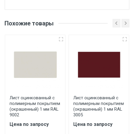
Отгрузка товара производится при наличии
оригинала доверенности и паспорта. При
Похожие товары
несоблюдении указанных требований,
поставщик вправе отказать покупателю в
передаче товара без возмещения каких-
либо убытков, и требовать от покупателя
уплаты понесенных расходов.
Самовывоз со склада г. Ивантеевка
Центральный проезд 27. Погрузка
производится только в открытую машину.
Ручная погрузка оплачивается
Лист оцинкованный с
Лист оцинкованный с
полимерным покрытием
полимерным покрытием
дополнительно в размере, установленном
(окрашенный) 1 мм RAL
(окрашенный) 1 мм RAL
поставщиком.
9002
3005
Цена по запросу
Цена по запросу
Уведомление об оплате обязательно.