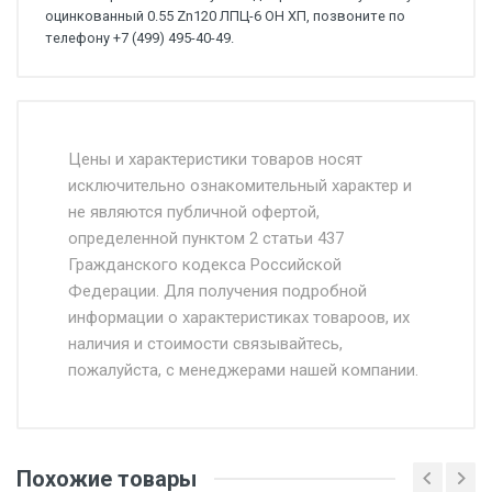
оцинкованный 0.55 Zn120 ЛПЦ-6 ОН ХП, позвоните по
телефону +7 (499) 495-40-49.
Стоимость доставки от 4500 руб. по
Москве и Московской области.
Цены и характеристики товаров носят
исключительно ознакомительный характер и
Доставка осуществляется собственным и
не являются публичной офертой,
определенной пунктом 2 статьи 437
наёмным транспортом, стоимость
Гражданского кодекса Российской
доставки рассчитывается Ставка + км от
Федерации. Для получения подробной
МКАД, Въезд на ТТК и Садовое кольцо +
информации о характеристиках товароов, их
от 500.
наличия и стоимости связывайтесь,
пожалуйста, с менеджерами нашей компании.
Доставка в течении 1 рабочего дня 24/7.
Отгрузка товара производится при наличии
оригинала доверенности и паспорта. При
Похожие товары