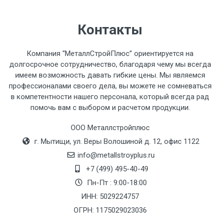
автомобиля предоставляется не более 2-х
часов.
Контакты
Стоимость доставки по РФ
Компания “МеталлСтройПлюс” ориентируется на
рассчитывается индивидуально.
долгосрочное сотрудничество, благодаря чему мы всегда
имеем возможность давать гибкие цены. Мы являемся
профессионалами своего дела, вы можете не сомневаться
в компетентности нашего персонала, который всегда рад
помочь вам с выбором и расчетом продукции.
Тип
Ставка
ТТК
Садовое
1к
транспорта
по
ООО Металлстройплюс
Москве
г. Мытищи, ул. Веры Волошиной д. 12, офис 1122
(7+1ч.)
info@metallstroyplus.ru
+7 (499) 495-40-49
Груз до 6 м,
5500 с
500
500
27р
Пн-Пт : 9:00-18:00
вес до 1.5 тн
НДС
МК
ИНН: 5029224757
ОГРН: 1175029023036
Груз до 6 м,
6500 с
1000
1000
35р