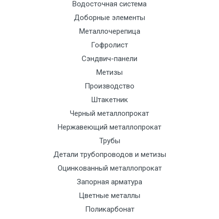
Манипулятор
9000 с
1500
1500
По
Водосточная система
до 6 м, вес
НДС
сог
Доборные элементы
до 5 тн
(7+1ч.)
с
Металлочерепица
тра
Гофролист
отд
Сэндвич-панели
Метизы
Манипулятор
12500 с
2000
2000
По
Производство
до 6 м, вес
НДС
сог
Штакетник
до 8 тн
(7+1ч.)
с
Черный металлопрокат
тра
Нержавеющий металлопрокат
отд
Трубы
Манипулятор
15500 с
2500
2500
По
Детали трубопроводов и метизы
до 6 м, вес
НДС
сог
Оцинкованный металлопрокат
до 10 тн
(7+1ч.)
с
Запорная арматура
тра
Цветные металлы
отд
Поликарбонат