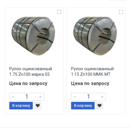
несоблюдении указанных требований,
поставщик вправе отказать покупателю в
передаче товара без возмещения каких-
либо убытков, и требовать от покупателя
уплаты понесенных расходов.
Самовывоз со склада г. Ивантеевка
Центральный проезд 27. Погрузка
производится только в открытую машину.
Ручная погрузка оплачивается
Рулон оцинкованный
Рулон оцинкованный
1.75 Zn100 марка 02
1.15 Zn100 ММК МТ
дополнительно в размере, установленном
поставщиком.
Цена по запросу
Цена по запросу
Уведомление об оплате обязательно.
В корзину
В корзину
При доставке товара, Клиент заранее
обязан обеспечить подъезные пути для
разгружаемого а/м. На разгрузку