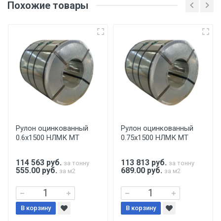
Похожие товары
несоблюдении указанных требований,
поставщик вправе отказать покупателю в
передаче товара без возмещения каких-
либо убытков, и требовать от покупателя
уплаты понесенных расходов.
Самовывоз со склада г. Ивантеевка
Центральный проезд 27. Погрузка
производится только в открытую машину.
Ручная погрузка оплачивается
Рулон оцинкованный
Рулон оцинкованный
0.6х1500 НЛМК МТ
0.75х1500 НЛМК МТ
дополнительно в размере, установленном
поставщиком.
114 563
руб.
113 813
руб.
за тонну
за тонну
555.00 руб.
689.00 руб.
за м2
за м2
Уведомление об оплате обязательно.
При доставке товара, Клиент заранее
В корзину
В корзину
обязан обеспечить подъезные пути для