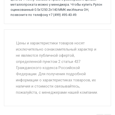
металлопроката можно у менеджера. Чтобы купить Рулон
оцинкованный 0.5х1250 Zn140 ММК им.Ильича ОН,
позвоните по телефону +7 (499) 495-40-49.
Стоимость доставки от 4500 руб. по
Москве и Московской области.
Цены и характеристики товаров носят
исключительно ознакомительный характер и
Доставка осуществляется собственным и
не являются публичной офертой,
определенной пунктом 2 статьи 437
наёмным транспортом, стоимость
Гражданского кодекса Российской
доставки рассчитывается Ставка + км от
Федерации. Для получения подробной
МКАД, Въезд на ТТК и Садовое кольцо +
информации о характеристиках товароов, их
от 500.
наличия и стоимости связывайтесь,
пожалуйста, с менеджерами нашей компании.
Доставка в течении 1 рабочего дня 24/7.
Отгрузка товара производится при наличии
оригинала доверенности и паспорта. При