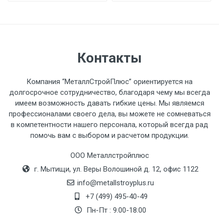
разгружаемого а/м. На разгрузку
автомобиля предоставляется не более 2-х
часов.
Контакты
Стоимость доставки по РФ
рассчитывается индивидуально.
Компания “МеталлСтройПлюс” ориентируется на
долгосрочное сотрудничество, благодаря чему мы всегда
имеем возможность давать гибкие цены. Мы являемся
профессионалами своего дела, вы можете не сомневаться
в компетентности нашего персонала, который всегда рад
Тип
Ставка
ТТК
Садовое
1к
помочь вам с выбором и расчетом продукции.
транспорта
по
Москве
ООО Металлстройплюс
(7+1ч.)
г. Мытищи, ул. Веры Волошиной д. 12, офис 1122
info@metallstroyplus.ru
Груз до 6 м,
5500 с
500
500
27р
+7 (499) 495-40-49
вес до 1.5 тн
НДС
МК
Пн-Пт : 9:00-18:00