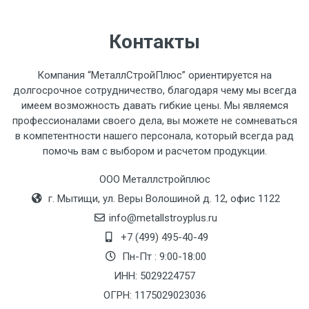
автомобиля предоставляется не более 2-х
часов.
Контакты
Стоимость доставки по РФ
Компания “МеталлСтройПлюс” ориентируется на
рассчитывается индивидуально.
долгосрочное сотрудничество, благодаря чему мы всегда
имеем возможность давать гибкие цены. Мы являемся
профессионалами своего дела, вы можете не сомневаться
в компетентности нашего персонала, который всегда рад
помочь вам с выбором и расчетом продукции.
Тип
Ставка
ТТК
Садовое
1к
транспорта
по
ООО Металлстройплюс
Москве
г. Мытищи, ул. Веры Волошиной д. 12, офис 1122
(7+1ч.)
info@metallstroyplus.ru
+7 (499) 495-40-49
Груз до 6 м,
5500 с
500
500
27р
Пн-Пт : 9:00-18:00
вес до 1.5 тн
НДС
МК
ИНН: 5029224757
ОГРН: 1175029023036
Груз до 6 м,
6500 с
1000
1000
35р