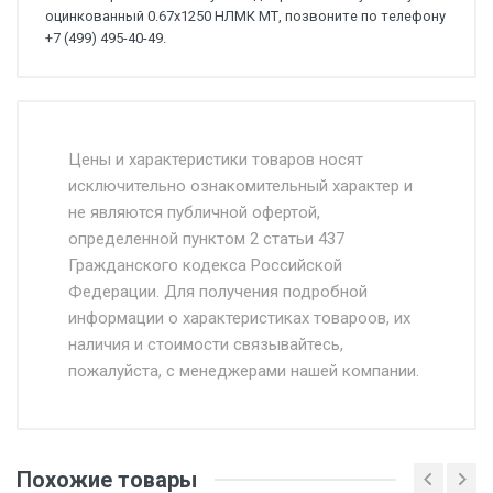
оцинкованный 0.67х1250 НЛМК МТ, позвоните по телефону
+7 (499) 495-40-49.
Стоимость доставки от 4500 руб. по
Москве и Московской области.
Цены и характеристики товаров носят
исключительно ознакомительный характер и
Доставка осуществляется собственным и
не являются публичной офертой,
определенной пунктом 2 статьи 437
наёмным транспортом, стоимость
Гражданского кодекса Российской
доставки рассчитывается Ставка + км от
Федерации. Для получения подробной
МКАД, Въезд на ТТК и Садовое кольцо +
информации о характеристиках товароов, их
от 500.
наличия и стоимости связывайтесь,
пожалуйста, с менеджерами нашей компании.
Доставка в течении 1 рабочего дня 24/7.
Отгрузка товара производится при наличии
оригинала доверенности и паспорта. При
Похожие товары