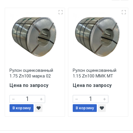
несоблюдении указанных требований,
поставщик вправе отказать покупателю в
передаче товара без возмещения каких-
либо убытков, и требовать от покупателя
уплаты понесенных расходов.
Самовывоз со склада г. Ивантеевка
Центральный проезд 27. Погрузка
производится только в открытую машину.
Ручная погрузка оплачивается
Рулон оцинкованный
Рулон оцинкованный
1.75 Zn100 марка 02
1.15 Zn100 ММК МТ
дополнительно в размере, установленном
поставщиком.
Цена по запросу
Цена по запросу
Уведомление об оплате обязательно.
В корзину
В корзину
При доставке товара, Клиент заранее
обязан обеспечить подъезные пути для
разгружаемого а/м. На разгрузку