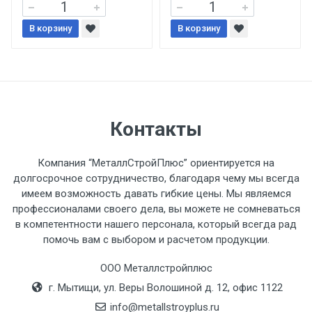
При доставке товара, Клиент заранее
В корзину
В корзину
обязан обеспечить подъезные пути для
разгружаемого а/м. На разгрузку
автомобиля предоставляется не более 2-х
часов.
Контакты
Стоимость доставки по РФ
рассчитывается индивидуально.
Компания “МеталлСтройПлюс” ориентируется на
долгосрочное сотрудничество, благодаря чему мы всегда
имеем возможность давать гибкие цены. Мы являемся
профессионалами своего дела, вы можете не сомневаться
в компетентности нашего персонала, который всегда рад
Тип
Ставка
ТТК
Садовое
1к
помочь вам с выбором и расчетом продукции.
транспорта
по
Москве
ООО Металлстройплюс
(7+1ч.)
г. Мытищи, ул. Веры Волошиной д. 12, офис 1122
info@metallstroyplus.ru