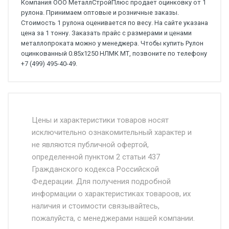
Компания ООО МеталлСтройПлюс продает оцинковку от 1
рулона. Принимаем оптовые и розничные заказы.
Стоимость 1 рулона оценивается по весу. На сайте указана
цена за 1 тонну. Заказать прайс с размерами и ценами
металлопроката можно у менеджера. Чтобы купить Рулон
оцинкованный 0.85х1250 НЛМК МТ, позвоните по телефону
+7 (499) 495-40-49.
Стоимость доставки от 4500 руб. по
Москве и Московской области.
Цены и характеристики товаров носят
исключительно ознакомительный характер и
Доставка осуществляется собственным и
не являются публичной офертой,
определенной пунктом 2 статьи 437
наёмным транспортом, стоимость
Гражданского кодекса Российской
доставки рассчитывается Ставка + км от
Федерации. Для получения подробной
МКАД, Въезд на ТТК и Садовое кольцо +
информации о характеристиках товароов, их
от 500.
наличия и стоимости связывайтесь,
пожалуйста, с менеджерами нашей компании.
Доставка в течении 1 рабочего дня 24/7.