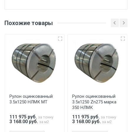
Отгрузка товара производится при наличии
оригинала доверенности и паспорта. При
Похожие товары
несоблюдении указанных требований,
поставщик вправе отказать покупателю в
передаче товара без возмещения каких-
либо убытков, и требовать от покупателя
уплаты понесенных расходов.
Самовывоз со склада г. Ивантеевка
Центральный проезд 27. Погрузка
производится только в открытую машину.
Ручная погрузка оплачивается
Рулон оцинкованный
Рулон оцинкованный
3.5х1250 НЛМК МТ
3.5х1250 Zn275 марка
дополнительно в размере, установленном
350 НЛМК
поставщиком.
111 975
руб.
111 975
руб.
за тонну
за тонну
3 168.00 руб.
3 168.00 руб.
за м2
за м2
Уведомление об оплате обязательно.