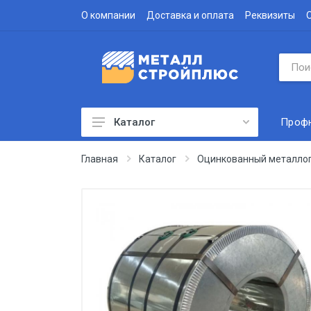
О компании
Доставка и оплата
Реквизиты
Проф
Каталог
Профнастил
Главная
Каталог
Оцинкованный металло
Водосточная система
Доборные элементы
Металлочерепица
Гофролист
Сэндвич-панели
Метизы