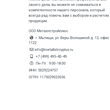
своего дела, вы можете не сомневаться в
Груз до 6 м, вес до 8 тн
компетентности нашего персонала, который
всегда рад помочь вам с выбором и расчетом
Груз до 6 м, вес до 10 тн
продукции.
ООО Металлстройплюс
Груз до 12 м, вес до 20 тн
г. Мытищи, ул. Веры Волошиной д. 12, офис
1122
Манипулятор до 6 м, вес до 5 тн
info@metallstroyplus.ru
+7 (499) 495-40-49
Манипулятор до 6 м, вес до 8 тн
Пн-Пт : 9:00-18:00
ИНН: 5029224757
ОГРН: 1175029023036
Манипулятор до 6 м, вес до 10 тн
Манипулятор до 12 м, вес до 20
тн