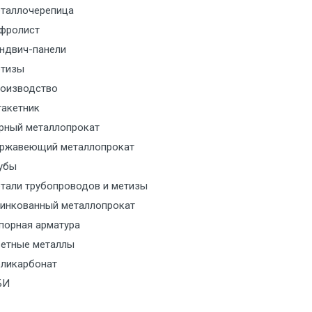
таллочерепица
м за МКАД
фролист
ндвич-панели
м за МКАД
тизы
м за МКАД
оизводство
акетник
ласованию с транспортным
рный металлопрокат
ом
ржавеющий металлопрокат
убы
ласованию с транспортным
тали трубопроводов и метизы
ом
инкованный металлопрокат
порная арматура
ласованию с транспортным
етные металлы
ом
ликарбонат
БИ
ласованию с транспортным
ом