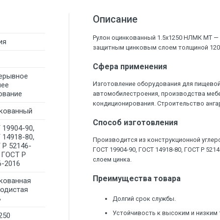
Описание
Рулон оцинкованный 1.5х1250 НЛМК МТ —
ия
защитным цинковым слоем толщиной 120-
Сфера применения
ерывное
Изготовление оборудования для пищевой
чее
ование
автомобилестроения, производства мебе
кондиционирования. Строительство ангар
кованный
Способ изготовления
 19904-90,
 14918-80,
Производится из конструкционной углеро
 Р 52146-
ГОСТ 19904-90, ГОСТ 14918-80, ГОСТ Р 521
, ГОСТ Р
слоем цинка.
6-2016
Преимущества товара
кованная
родистая
ь
Долгий срок службы.
Устойчивость к высоким и низким
250