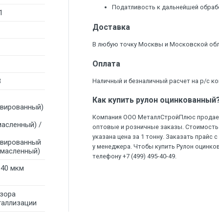
Податливость к дальнейшей обраб
1
Доставка
В любую точку Москвы и Московской обла
Оплата
3
Наличный и безналичный расчет на р/с ко
Как купить рулон оцинкованный
ивированный)
Компания ООО МеталлСтройПлюс продает
масленный) /
оптовые и розничные заказы. Стоимость 
указана цена за 1 тонну. Заказать прайс
ивированный
у менеджера. Чтобы купить Рулон оцинко
омасленный)
телефону +7 (499) 495-40-49.
140 мкм
узора
таллизации