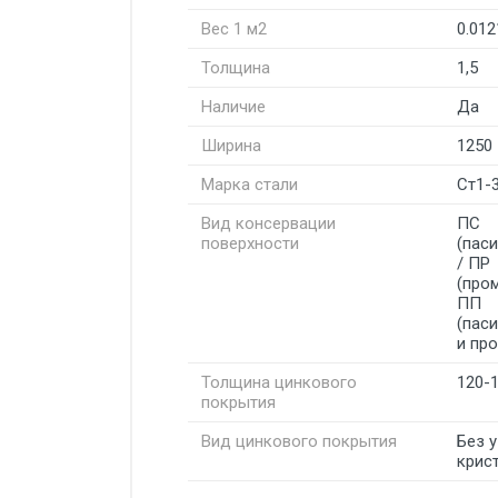
Вес 1 м2
0.012
Толщина
1,5
Наличие
Да
Ширина
1250
Марка стали
Ст1-
Вид консервации
ПС
поверхности
(пас
/ ПР
(про
ПП
(пас
и пр
Толщина цинкового
120-
покрытия
Вид цинкового покрытия
Без 
крис