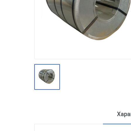
Производство
Штакетник
Черный металлопрокат
Нержавеющий металлопрокат
Трубы
Детали трубопроводов и
метизы
Оцинкованный металлопрокат
Запорная арматура
Цветные металлы
Поликарбонат
Хара
ЖБИ