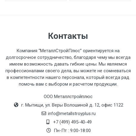
разгружаемого а/м. На разгрузку
автомобиля предоставляется не более 2-х
часов.
Контакты
Стоимость доставки по РФ
рассчитывается индивидуально.
Компания “МеталлСтройПлюс” ориентируется на
долгосрочное сотрудничество, благодаря чему мы всегда
имеем возможность давать гибкие цены. Мы являемся
профессионалами своего дела, вы можете не сомневаться
в компетентности нашего персонала, который всегда рад
Тип
Ставка
ТТК
Садовое
1к
помочь вам с выбором и расчетом продукции.
транспорта
по
Москве
ООО Металлстройплюс
(7+1ч.)
г. Мытищи, ул. Веры Волошиной д. 12, офис 1122
info@metallstroyplus.ru
Груз до 6 м,
5500 с
500
500
27р
+7 (499) 495-40-49
вес до 1.5 тн
НДС
МК
Пн-Пт : 9:00-18:00