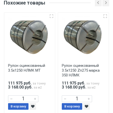
Похожие товары
несоблюдении указанных требований,
поставщик вправе отказать покупателю в
передаче товара без возмещения каких-
либо убытков, и требовать от покупателя
уплаты понесенных расходов.
Самовывоз со склада г. Ивантеевка
Центральный проезд 27. Погрузка
производится только в открытую машину.
Ручная погрузка оплачивается
Рулон оцинкованный
Рулон оцинкованный
3.5х1250 НЛМК МТ
3.5х1250 Zn275 марка
дополнительно в размере, установленном
350 НЛМК
поставщиком.
111 975
руб.
111 975
руб.
за тонну
за тонну
3 168.00 руб.
3 168.00 руб.
за м2
за м2
Уведомление об оплате обязательно.
При доставке товара, Клиент заранее
В корзину
В корзину
обязан обеспечить подъезные пути для