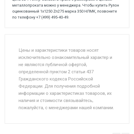
металлопроката можно у менеджера. Чтобы купить Рулон
оцинкованный 1х1250 Zn275 марка 350 НЛМК, позвоните
по телефону +7 (499) 495-40-49.
Стоимость доставки от 4500 руб. по
Москве и Московской области.
Цены и характеристики товаров носят
исключительно ознакомительный характер и
Доставка осуществляется собственным и
не являются публичной офертой,
определенной пунктом 2 статьи 437
наёмным транспортом, стоимость
Гражданского кодекса Российской
доставки рассчитывается Ставка + км от
Федерации. Для получения подробной
МКАД, Въезд на ТТК и Садовое кольцо +
информации о характеристиках товароов, их
от 500.
наличия и стоимости связывайтесь,
пожалуйста, с менеджерами нашей компании.
Доставка в течении 1 рабочего дня 24/7.
Отгрузка товара производится при наличии
оригинала доверенности и паспорта. При