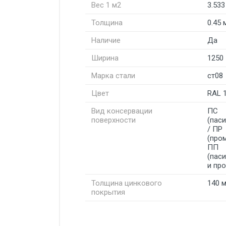
Вес 1 м2
3.533
Толщина
0.45 
Наличие
Да
Ширина
1250
Марка стали
ст08
Цвет
RAL 
Вид консервации
ПС
поверхности
(пас
/ ПР
(про
ПП
(пас
и пр
Толщина цинкового
140 
покрытия