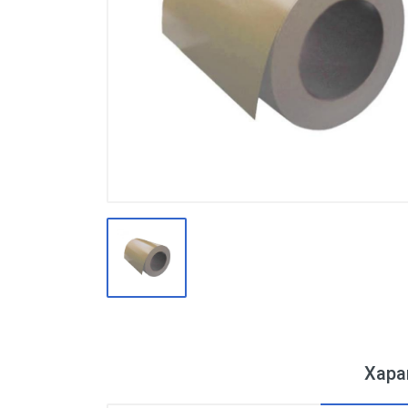
Производство
Штакетник
Черный металлопрокат
Нержавеющий металлопрокат
Трубы
Детали трубопроводов и
метизы
Оцинкованный металлопрокат
Запорная арматура
Цветные металлы
Поликарбонат
ЖБИ
Хара