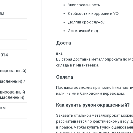
Универсальность.
мм
Стойкость к коррозии и УФ.
Долгий срок службы.
Эстетичный вид.
Доста
вка
1014
Быстрая доставка металлопроката по М
склада в г. Ивантеевка.
ивированный)
Оплата
масленный) /
Продажа возможна при полной или части
ивированный
наличными и банковским переводом.
омасленный)
Как купить рулон окрашенный?
мкм
Заказать стальной металлопрокат можно 
рассчитывается по фактическому весу. 
в прайсе. Чтобы купить Рулон оцинкова