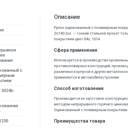
Описание
Рулон оцинкованный с полимерным покры
ия
Zn140 2кл. — тонкий стальной прокат то
покрытием цвет RAL 1014.
ерывное
Сфера применения
чее
ование
Используется в производстве кровельны
противопожарных конструкций, произво
кованный с
различных корпусов и других металлокон
мерным
применяется в автомобилестроении.
ытием
Способ изготовления
 30246-
Производится из заготовок конструкцио
методом непрерывного горячего цинков
кованная
Оцинкованный с полимерным покрытием
ь
1250
Преимущества товара