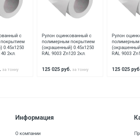
аранее обязан обеспечить подъезные пути для разгружаемо
асов.
ованный с
Рулон оцинкованный с
Рулон оцинк
считывается индивидуально.
 покрытием
полимерным покрытием
полимерным
) 0.45x1250
(окрашенный) 0.45x1250
(окрашенный
40 2кл.
RAL 9003 Zn120 2кл.
RAL 9003 Zn1
Ставка по Москве
ТТК
Садовое
1км з
.
125 025
руб.
125 025
руб
за тонну
за тонну
(7+1ч.)
5500 с НДС
500
500
27р./к
6500 с НДС
1000
1000
35р./к
Информация
К
7500 с НДС
1000
1000
35р./к
О компании
Пр