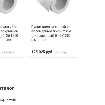
го а/м. На разгрузку автомобиля
ованный с
Рулон оцинкованный с
Рулон оцинк
 покрытием
полимерным покрытием
полимерным
) 0.45x1250
(окрашенный) 0.45x1250
(окрашенный
00 2кл.
RAL 9003
RAL 9002 Zn1
а МКАД
.
125 025
руб.
125 025
руб
за тонну
за тонну
м за МКАД
м за МКАД
аталог
м за МКАД
офнастил