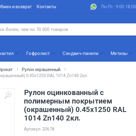
Обмен и возврат
Контакты
Пн-Пт : 9:00-18:00
настил
Гофролист
Сэндвич-панели
Метизы
прокат
Рулон окрашенный
крашенный) 0.45x1250 RAL 1014 Zn140 2кл.
Рулон оцинкованный с
полимерным покрытием
(окрашенный) 0.45x1250 RAL
1014 Zn140 2кл.
Артикул:
20678