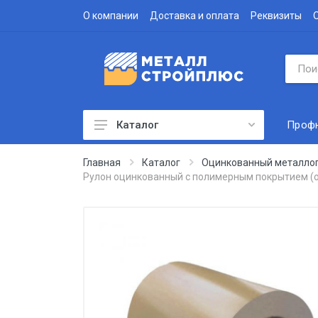
О компании
Доставка и оплата
Реквизиты
Проф
Каталог
Профнастил
Главная
Каталог
Оцинкованный металло
Рулон оцинкованный с полимерным покрытием (о
Водосточная система
Доборные элементы
Металлочерепица
Гофролист
Сэндвич-панели
Метизы