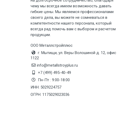
Груз до 6 м, вес до 5 тн
на долгосрочное сотрудничество, благодаря
чему мы всегда имеем возможность давать
гибкие цены. Мы являемся профессионалами
Груз до 6 м, вес до 8 тн
своего дела, вы можете не сомневаться в
компетентности нашего персонала, который
Груз до 6 м, вес до 10 тн
всегда рад помочь вам с выбором и расчетом
продукции.
Груз до 12 м, вес до 20 тн
ООО Металлстройплюс
г. Мытищи, ул. Веры Волошиной д. 12, офис
Манипулятор до 6 м, вес до 5 тн
1122
info@metallstroyplus.ru
+7 (499) 495-40-49
Манипулятор до 6 м, вес до 8 тн
Пн-Пт : 9:00-18:00
ИНН: 5029224757
Манипулятор до 6 м, вес до 10 тн
ОГРН: 1175029023036
Манипулятор до 12 м, вес до 20