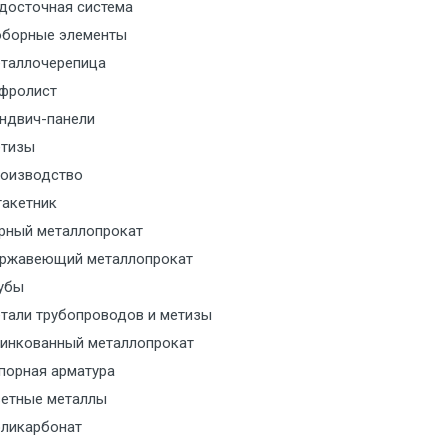
м за МКАД
досточная система
борные элементы
м за МКАД
таллочерепица
фролист
м за МКАД
ндвич-панели
тизы
м за МКАД
оизводство
акетник
ласованию с транспортным
ом
рный металлопрокат
ржавеющий металлопрокат
ласованию с транспортным
убы
ом
тали трубопроводов и метизы
инкованный металлопрокат
ласованию с транспортным
порная арматура
ом
етные металлы
ликарбонат
ласованию с транспортным