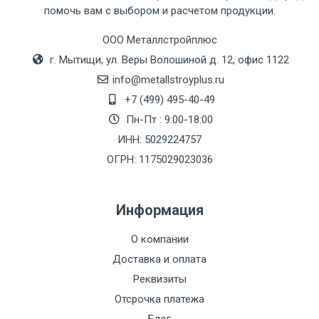
помочь вам с выбором и расчетом продукции.
Москве
(7+1ч.)
ООО Металлстройплюс
г. Мытищи, ул. Веры Волошиной д. 12, офис 1122
Груз до 6 м,
5500 с
500
500
27р
info@metallstroyplus.ru
вес до 1.5 тн
НДС
МК
+7 (499) 495-40-49
Пн-Пт : 9:00-18:00
Груз до 6 м,
6500 с
1000
1000
35р
ИНН: 5029224757
вес до 2 тн
НДС
МК
ОГРН: 1175029023036
Груз до 6 м,
7500 с
1000
1000
35р
вес до 3 тн
НДС
МК
Информация
Груз до 6 м,
9000 с
1000
1000
40р
О компании
вес до 5 тн
НДС
МК
Доставка и оплата
Реквизиты
Груз до 6 м,
10000 с
1500
1500
45р
Отсрочка платежа
вес до 8 тн
НДС
МК