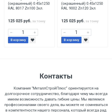
(окрашенный) 0.45x1250
(окрашенный) 0.45x1250
поставщиком.
RAL 8017 Zn100 2кл.
RAL 9002 Zn120 2кл.
Уведомление об оплате обязательно.
125 025
руб.
125 025
руб.
за тонну
за тонну
При доставке товара, Клиент заранее
обязан обеспечить подъезные пути для
В корзину
В корзину
разгружаемого а/м. На разгрузку
автомобиля предоставляется не более 2-х
часов.
Стоимость доставки по РФ
Контакты
рассчитывается индивидуально.
Компания “МеталлСтройПлюс” ориентируется на
долгосрочное сотрудничество, благодаря чему мы всегда
имеем возможность давать гибкие цены. Мы являемся
профессионалами своего дела, вы можете не сомневаться
Тип
Ставка
ТТК
Садовое
1к
в компетентности нашего персонала, который всегда рад
транспорта
по