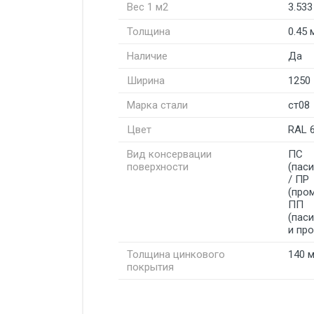
Вес 1 м2
3.533
Толщина
0.45 
Наличие
Да
Ширина
1250
Марка стали
ст08
Цвет
RAL 
Вид консервации
ПС
поверхности
(пас
/ ПР
(про
ПП
(пас
и пр
Толщина цинкового
140 
покрытия