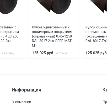
аранее обязан обеспечить подъезные пути для разгружаемо
асов.
ованный с
Рулон оцинкованный с
Рулон оцинк
считывается индивидуально.
 покрытием
полимерным покрытием
полимерным
) 0.45x1250
(окрашенный) 0.45x1250
(окрашенный
00 2кл.
RAL 8017 2кл. DEEP MAT
RAL 8017 Zn1
МТ
Ставка по Москве
ТТК
Садовое
1км з
.
125 025
руб.
125 025
руб
за тонну
за тонну
(7+1ч.)
5500 с НДС
500
500
27р./к
6500 с НДС
1000
1000
35р./к
Информация
К
7500 с НДС
1000
1000
35р./к
О компании
Пр