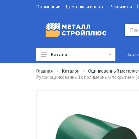
О компании
Доставка и оплата
Реквизиты
Проф
Каталог
Профнастил
Главная
Каталог
Оцинкованный металло
Рулон оцинкованный с полимерным покрытием (о
Водосточная система
Доборные элементы
Металлочерепица
Гофролист
Сэндвич-панели
Метизы