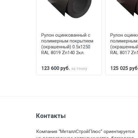
При доставке товара, Клиент з
предоставляется не более 2-х ч
ованный с
Рулон оцинкованный с
Рулон оцинк
Стоимость доставки по РФ рас
 покрытием
полимерным покрытием
полимерным
) 0.45x1250
(окрашенный) 0.5x1250
(окрашенный
 черепица
RAL 8019 Zn140 2кл.
RAL 8017 Zn1
Тип транспорта
.
123 600
руб.
125 025
руб
за тонну
за тонну
Груз до 6 м, вес до 1.5 тн
Груз до 6 м, вес до 2 тн
Контакты
Груз до 6 м, вес до 3 тн
Компания “МеталлСтройПлюс” ориентируется