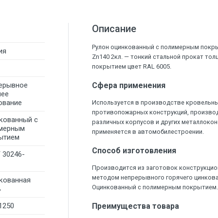
Описание
Рулон оцинкованный с полимерным покры
ия
Zn140 2кл. — тонкий стальной прокат то
покрытием цвет RAL 6005.
ерывное
Сфера применения
чее
ование
Используется в производстве кровельны
противопожарных конструкций, произво
кованный с
различных корпусов и других металлокон
мерным
применяется в автомобилестроении.
ытием
Способ изготовления
 30246-
Производится из заготовок конструкцио
методом непрерывного горячего цинков
кованная
Оцинкованный с полимерным покрытием
ь
1250
Преимущества товара