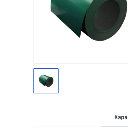
Производство
Штакетник
Черный металлопрокат
Нержавеющий металлопрокат
Трубы
Детали трубопроводов и
метизы
Оцинкованный металлопрокат
Запорная арматура
Цветные металлы
Поликарбонат
ЖБИ
Хара