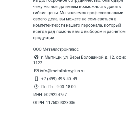
Груз до 6 м, вес до 5 тн
на долгосрочное сотрудничество, благодаря
чему мы всегда имеем возможность давать
гибкие цены. Мы являемся профессионалами
Груз до 6 м, вес до 8 тн
своего дела, вы можете не сомневаться в
компетентности нашего персонала, который
Груз до 6 м, вес до 10 тн
всегда рад помочь вам с выбором и расчетом
продукции.
Груз до 12 м, вес до 20 тн
ООО Металлстройплюс
г. Мытищи, ул. Веры Волошиной д. 12, офис
Манипулятор до 6 м, вес до 5 тн
1122
info@metallstroyplus.ru
+7 (499) 495-40-49
Манипулятор до 6 м, вес до 8 тн
Пн-Пт : 9:00-18:00
ИНН: 5029224757
Манипулятор до 6 м, вес до 10 тн
ОГРН: 1175029023036
Манипулятор до 12 м, вес до 20