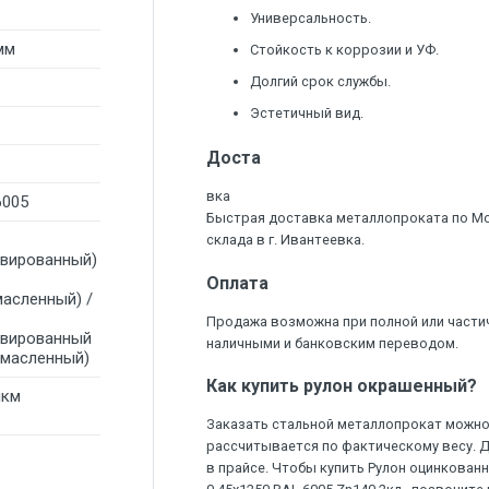
Универсальность.
мм
Стойкость к коррозии и УФ.
Долгий срок службы.
Эстетичный вид.
Доста
вка
6005
Быстрая доставка металлопроката по М
склада в г. Ивантеевка.
ивированный)
Оплата
масленный) /
Продажа возможна при полной или части
ивированный
наличными и банковским переводом.
омасленный)
Как купить рулон окрашенный?
мкм
Заказать стальной металлопрокат можно 
рассчитывается по фактическому весу. 
в прайсе. Чтобы купить Рулон оцинкова