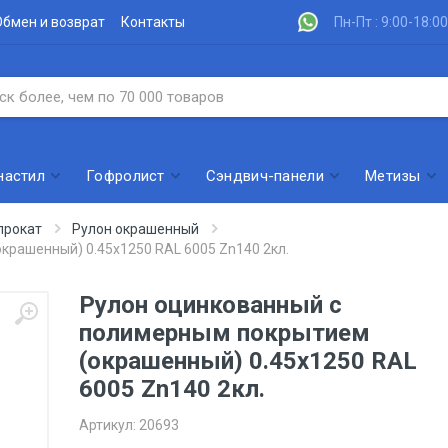
Обмен и возврат
Контакты
Пн-Пт : 9:00-18:00
настил
Гофролист
Сэндвич-панели
Метизы
прокат
Рулон окрашенный
крашенный) 0.45x1250 RAL 6005 Zn140 2кл.
Рулон оцинкованный с
полимерным покрытием
(окрашенный) 0.45x1250 RAL
6005 Zn140 2кл.
Артикул:
20693