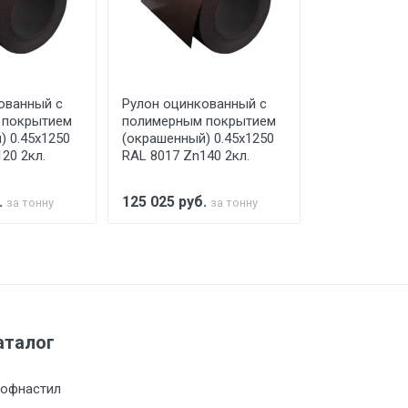
го а/м. На разгрузку автомобиля
ованный с
Рулон оцинкованный с
Рулон оцинк
 покрытием
полимерным покрытием
полимерным
) 0.45x1250
(окрашенный) 0.45x1250
(окрашенный
20 2кл.
RAL 8017 Zn140 2кл.
RAL 8017 ше
а МКАД
.
125 025
руб.
125 025
руб
за тонну
за тонну
м за МКАД
м за МКАД
аталог
м за МКАД
офнастил