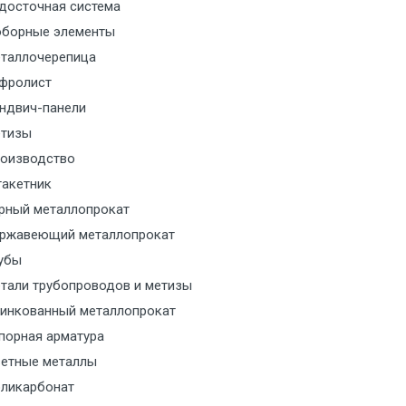
м за МКАД
досточная система
борные элементы
м за МКАД
таллочерепица
фролист
м за МКАД
ндвич-панели
тизы
м за МКАД
оизводство
акетник
ласованию с транспортным
ом
рный металлопрокат
ржавеющий металлопрокат
ласованию с транспортным
убы
ом
тали трубопроводов и метизы
инкованный металлопрокат
ласованию с транспортным
порная арматура
ом
етные металлы
ликарбонат
ласованию с транспортным