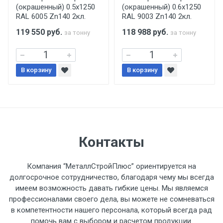
(окрашенный) 0.5x1250
(окрашенный) 0.6x1250
поставщиком.
RAL 6005 Zn140 2кл.
RAL 9003 Zn140 2кл.
119 550
руб.
118 988
руб.
за тонну
за тонну
Уведомление об оплате обязательно.
При доставке товара, Клиент заранее
В корзину
В корзину
обязан обеспечить подъезные пути для
разгружаемого а/м. На разгрузку
автомобиля предоставляется не более 2-х
часов.
Стоимость доставки по РФ
Контакты
рассчитывается индивидуально.
Компания “МеталлСтройПлюс” ориентируется на
долгосрочное сотрудничество, благодаря чему мы всегда
имеем возможность давать гибкие цены. Мы являемся
профессионалами своего дела, вы можете не сомневаться
Тип
Ставка
ТТК
Садовое
1к
в компетентности нашего персонала, который всегда рад
помочь вам с выбором и расчетом продукции.
транспорта
по