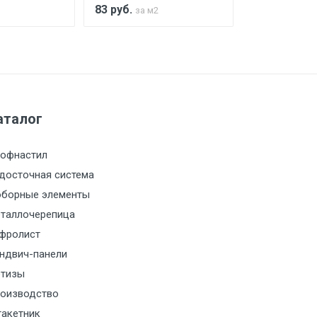
83
руб.
83
руб.
за м2
за м2
а МКАД
м за МКАД
аталог
м за МКАД
офнастил
м за МКАД
досточная система
борные элементы
м за МКАД
таллочерепица
фролист
м за МКАД
ндвич-панели
тизы
м за МКАД
оизводство
акетник