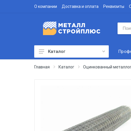
О компании
Доставка и оплата
Реквизиты
Проф
Каталог
Профнастил
Главная
Каталог
Оцинкованный металло
Водосточная система
Доборные элементы
Металлочерепица
Гофролист
Сэндвич-панели
Метизы