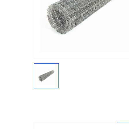
Производство
Штакетник
Черный металлопрокат
Нержавеющий металлопрокат
Трубы
Детали трубопроводов и
метизы
Оцинкованный металлопрокат
Запорная арматура
Цветные металлы
Поликарбонат
ЖБИ