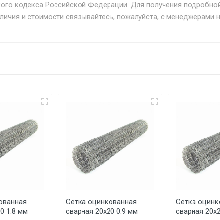
кого кодекса Российской Федерации. Для получения подробно
+ от 500.
аличия и стоимости связывайтесь, пожалуйста, с менеджерами 
дня 24/7.
при наличии оригинала доверенности и паспорта. При нес
упателю в передаче товара без возмещения каких-либо уб
еевка Центральный проезд 27. Погрузка производится толь
ительно в размере, установленном поставщиком.
ельно.
аранее обязан обеспечить подъезные пути для разгружаемо
асов.
ованная
Сетка оцинкованная
Сетка оцинк
считывается индивидуально.
0 1.8 мм
сварная 20х20 0.9 мм
сварная 20х2