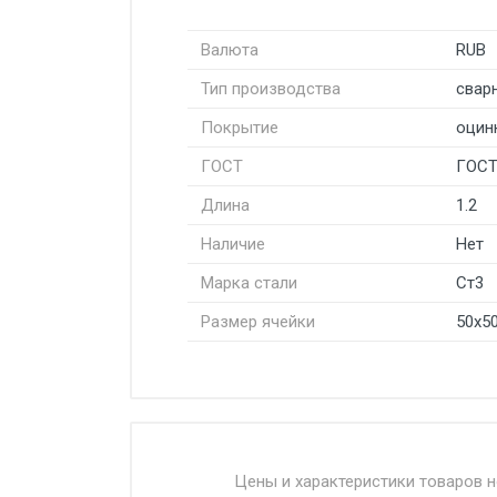
Валюта
RUB
Тип производства
свар
Покрытие
оцин
ГОСТ
ГОСТ
Длина
1.2
Наличие
Нет
Марка стали
Ст3
Размер ячейки
50х5
Стоимость доставки от 4500 ру
Доставка осуществляется собс
Цены и характеристики товаров 