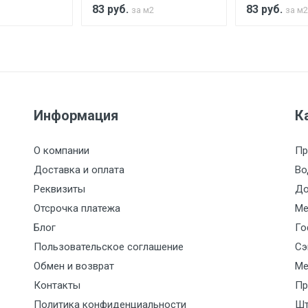
83
руб.
83
руб.
за м2
за м2
Ставка по Москве
ТТК
Садовое
1км з
(7+1ч.)
5500 с НДС
500
500
27р./к
Информация
К
6500 с НДС
1000
1000
35р./к
О компании
Пр
7500 с НДС
1000
1000
35р./к
Доставка и оплата
Во
Реквизиты
До
9000 с НДС
1000
1000
40р./к
Отсрочка платежа
Ме
Блог
Го
10000 с НДС
1500
1500
45р./к
Пользовательское соглашение
Сэ
Обмен и возврат
Ме
10500 с НДС
1500
1500
45р./к
Контакты
Пр
Политика конфиденциальности
Шт