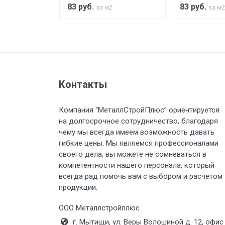
83
руб.
83
руб.
за м2
за м2
Тип транспорта
Груз до 6 м, вес до 1.5 тн
Контакты
Груз до 6 м, вес до 2 тн
Компания “МеталлСтройПлюс” ориентируется
на долгосрочное сотрудничество, благодаря
Груз до 6 м, вес до 3 тн
чему мы всегда имеем возможность давать
гибкие цены. Мы являемся профессионалами
Груз до 6 м, вес до 5 тн
своего дела, вы можете не сомневаться в
компетентности нашего персонала, который
Груз до 6 м, вес до 8 тн
всегда рад помочь вам с выбором и расчетом
продукции.
Груз до 6 м, вес до 10 тн
ООО Металлстройплюс
г. Мытищи, ул. Веры Волошиной д. 12, офис