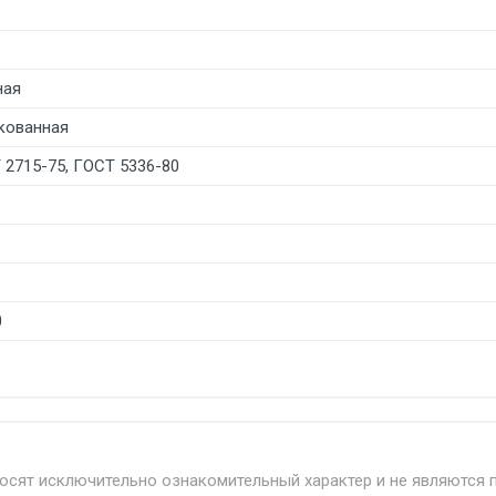
ная
кованная
 2715-75, ГОСТ 5336-80
0
б. по Москве и Московской области.
твенным и наёмным транспортом, стоимость доставки расс
носят исключительно ознакомительный характер и не являются 