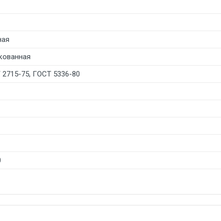
ная
кованная
 2715-75, ГОСТ 5336-80
0
б. по Москве и Московской области.