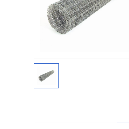
Производство
Штакетник
Черный металлопрокат
Нержавеющий металлопрокат
Трубы
Детали трубопроводов и
метизы
Оцинкованный металлопрокат
Запорная арматура
Цветные металлы
Поликарбонат
ЖБИ