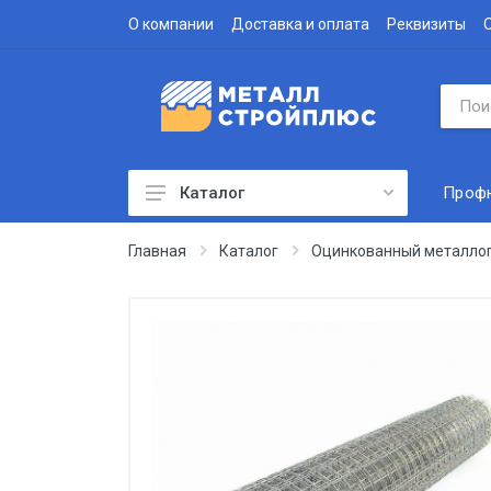
О компании
Доставка и оплата
Реквизиты
Проф
Каталог
Профнастил
Главная
Каталог
Оцинкованный металло
Водосточная система
Доборные элементы
Металлочерепица
Гофролист
Сэндвич-панели
Метизы