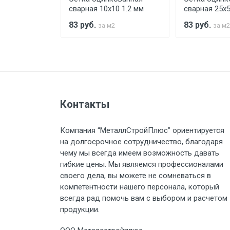
Стоимость доставки по РФ рас
0 3 мм
сварная 10х10 1.2 мм
сварная 25х5
83
руб.
83
руб.
за м2
за м2
Тип транспорта
Груз до 6 м, вес до 1.5 тн
Контакты
Груз до 6 м, вес до 2 тн
Компания “МеталлСтройПлюс” ориентируется
на долгосрочное сотрудничество, благодаря
Груз до 6 м, вес до 3 тн
чему мы всегда имеем возможность давать
гибкие цены. Мы являемся профессионалами
Груз до 6 м, вес до 5 тн
своего дела, вы можете не сомневаться в
компетентности нашего персонала, который
Груз до 6 м, вес до 8 тн
всегда рад помочь вам с выбором и расчетом
продукции.
Груз до 6 м, вес до 10 тн