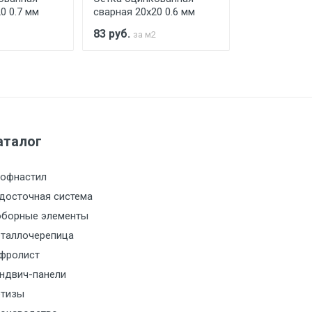
0 0.7 мм
сварная 20х20 0.6 мм
сварная 15х1
83
руб.
83
руб.
за м2
за м2
а МКАД
м за МКАД
аталог
м за МКАД
офнастил
м за МКАД
досточная система
борные элементы
м за МКАД
таллочерепица
фролист
м за МКАД
ндвич-панели
тизы
м за МКАД