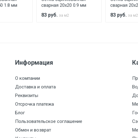
считывается индивидуально.
0 1.8 мм
сварная 20х20 0.9 мм
сварная 20х2
83
руб.
83
руб.
за м2
за м2
Ставка по Москве
ТТК
Садовое
1км з
(7+1ч.)
5500 с НДС
500
500
27р./к
Информация
К
6500 с НДС
1000
1000
35р./к
О компании
Пр
7500 с НДС
1000
1000
35р./к
Доставка и оплата
Во
Реквизиты
До
9000 с НДС
1000
1000
40р./к
Отсрочка платежа
Ме
Блог
Го
10000 с НДС
1500
1500
45р./к
Пользовательское соглашение
Сэ
Обмен и возврат
Ме
10500 с НДС
1500
1500
45р./к