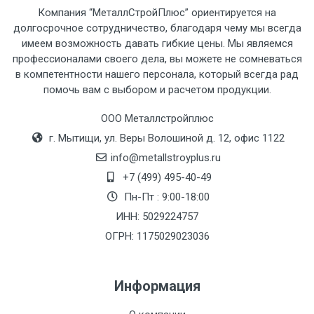
Компания “МеталлСтройПлюс” ориентируется на
рассчитывается индивидуально.
долгосрочное сотрудничество, благодаря чему мы всегда
имеем возможность давать гибкие цены. Мы являемся
профессионалами своего дела, вы можете не сомневаться
в компетентности нашего персонала, который всегда рад
помочь вам с выбором и расчетом продукции.
Тип
Ставка
ТТК
Садовое
1к
транспорта
по
ООО Металлстройплюс
Москве
г. Мытищи, ул. Веры Волошиной д. 12, офис 1122
(7+1ч.)
info@metallstroyplus.ru
+7 (499) 495-40-49
Груз до 6 м,
5500 с
500
500
27р
Пн-Пт : 9:00-18:00
вес до 1.5 тн
НДС
МК
ИНН: 5029224757
ОГРН: 1175029023036
Груз до 6 м,
6500 с
1000
1000
35р
вес до 2 тн
НДС
МК
Информация
Груз до 6 м,
7500 с
1000
1000
35р