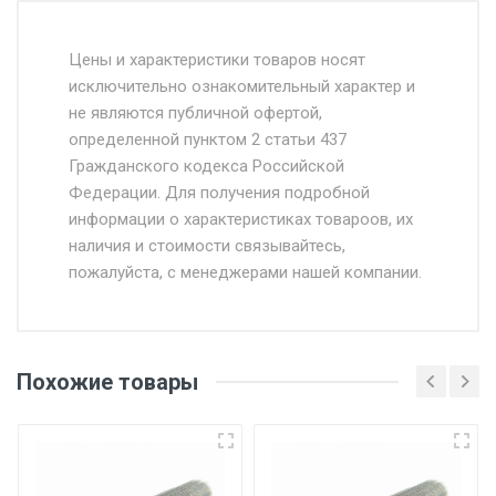
Стоимость доставки от 4500 руб. по
Москве и Московской области.
Цены и характеристики товаров носят
исключительно ознакомительный характер и
Доставка осуществляется собственным и
не являются публичной офертой,
определенной пунктом 2 статьи 437
наёмным транспортом, стоимость
Гражданского кодекса Российской
доставки рассчитывается Ставка + км от
Федерации. Для получения подробной
МКАД, Въезд на ТТК и Садовое кольцо +
информации о характеристиках товароов, их
от 500.
наличия и стоимости связывайтесь,
пожалуйста, с менеджерами нашей компании.
Доставка в течении 1 рабочего дня 24/7.
Отгрузка товара производится при наличии
оригинала доверенности и паспорта. При
Похожие товары
несоблюдении указанных требований,
поставщик вправе отказать покупателю в
передаче товара без возмещения каких-
либо убытков, и требовать от покупателя