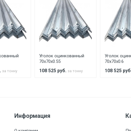
ительно в размере, установленном поставщиком.
ельно.
аранее обязан обеспечить подъезные пути для разгружаемо
асов.
кованный
Уголок оцинкованный
Уголок оцин
считывается индивидуально.
70х70х0.55
70х70х0.6
.
108 525
руб.
108 525
руб
за тонну
за тонну
Ставка по Москве
ТТК
Садовое
1км з
(7+1ч.)
5500 с НДС
500
500
27р./к
Информация
К
6500 с НДС
1000
1000
35р./к
О компании
Пр