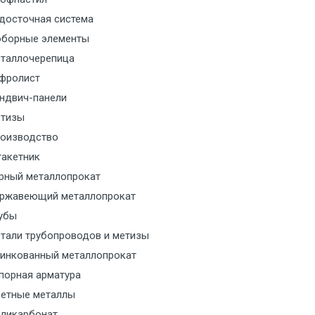
м за МКАД
досточная система
борные элементы
м за МКАД
таллочерепица
фролист
м за МКАД
ндвич-панели
тизы
м за МКАД
оизводство
акетник
м за МКАД
рный металлопрокат
ржавеющий металлопрокат
ласованию с транспортным
ом
убы
тали трубопроводов и метизы
ласованию с транспортным
инкованный металлопрокат
ом
порная арматура
етные металлы
ласованию с транспортным
ликарбонат