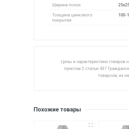
Ширина полок
25х2
Толщина цинкового
100-
покрытия
Стоимость доставки от 4500 ру
Доставка осуществляется собс
Цены и характеристики товаров 
пунктом 2 статьи 437 Гражданс
Въезд на ТТК и Садовое кольцо 
товароов, их н
Доставка в течении 1 рабочего 
Отгрузка товара производится 
поставщик вправе отказать пок
Похожие товары
уплаты понесенных расходов.
Самовывоз со склада г. Ивант