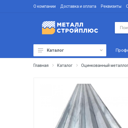
О компании
Доставка и оплата
Реквизиты
Проф
Каталог
Профнастил
Главная
Каталог
Оцинкованный металло
Водосточная система
Доборные элементы
Металлочерепица
Гофролист
Сэндвич-панели
Метизы