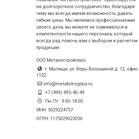
на долгосрочное сотрудничество, благодаря
Груз до 6 м, вес до 3 тн
чему мы всегда имеем возможность давать
гибкие цены. Мы являемся профессионалами
Груз до 6 м, вес до 5 тн
своего дела, вы можете не сомневаться в
компетентности нашего персонала, который
Груз до 6 м, вес до 8 тн
всегда рад помочь вам с выбором и расчетом
продукции.
Груз до 6 м, вес до 10 тн
ООО Металлстройплюс
г. Мытищи, ул. Веры Волошиной д. 12, офис
Груз до 12 м, вес до 20 тн
1122
info@metallstroyplus.ru
Манипулятор до 6 м, вес до 5 тн
+7 (499) 495-40-49
Пн-Пт : 9:00-18:00
ИНН: 5029224757
Манипулятор до 6 м, вес до 8 тн
ОГРН: 1175029023036
Манипулятор до 6 м, вес до 10 тн