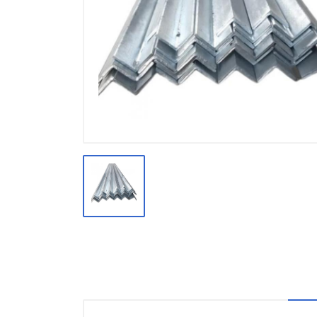
Производство
Штакетник
Черный металлопрокат
Нержавеющий металлопрокат
Трубы
Детали трубопроводов и
метизы
Оцинкованный металлопрокат
Запорная арматура
Цветные металлы
Поликарбонат
ЖБИ