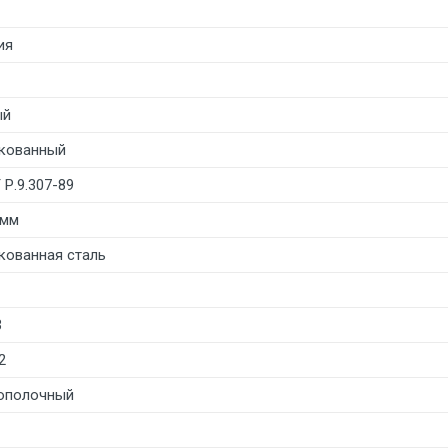
ия
ый
кованный
Р.9.307-89
 мм
кованная сталь
3
2
ополочный