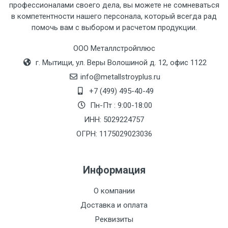
профессионалами своего дела, вы можете не сомневаться
в компетентности нашего персонала, который всегда рад
помочь вам с выбором и расчетом продукции.
Тип
Ставка
ТТК
Садовое
1к
транспорта
по
ООО Металлстройплюс
Москве
г. Мытищи, ул. Веры Волошиной д. 12, офис 1122
(7+1ч.)
info@metallstroyplus.ru
+7 (499) 495-40-49
Груз до 6 м,
5500 с
500
500
27р
Пн-Пт : 9:00-18:00
вес до 1.5 тн
НДС
МК
ИНН: 5029224757
ОГРН: 1175029023036
Груз до 6 м,
6500 с
1000
1000
35р
вес до 2 тн
НДС
МК
Информация
Груз до 6 м,
7500 с
1000
1000
35р
О компании
вес до 3 тн
НДС
МК
Доставка и оплата
Груз до 6 м,
9000 с
1000
1000
40р
Реквизиты