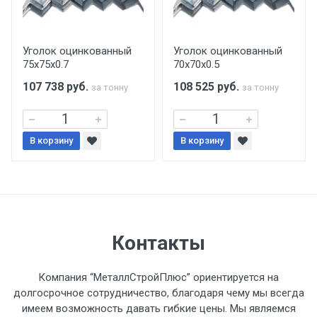
Центральный проезд 27. Погрузка
производится только в открытую машину.
Ручная погрузка оплачивается
Уголок оцинкованный
Уголок оцинкованный
75х75х0.7
70х70х0.5
дополнительно в размере, установленном
поставщиком.
107 738
руб.
108 525
руб.
за тонну
за тонну
Уведомление об оплате обязательно.
В корзину
В корзину
При доставке товара, Клиент заранее
обязан обеспечить подъезные пути для
разгружаемого а/м. На разгрузку
автомобиля предоставляется не более 2-х
часов.
Контакты
Стоимость доставки по РФ
Компания “МеталлСтройПлюс” ориентируется на
рассчитывается индивидуально.
долгосрочное сотрудничество, благодаря чему мы всегда
имеем возможность давать гибкие цены. Мы являемся