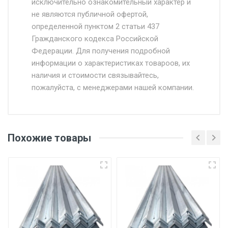
исключительно ознакомительный характер и
Доставка осуществляется собственным и
не являются публичной офертой,
определенной пунктом 2 статьи 437
наёмным транспортом, стоимость
Гражданского кодекса Российской
доставки рассчитывается Ставка + км от
Федерации. Для получения подробной
МКАД, Въезд на ТТК и Садовое кольцо +
информации о характеристиках товароов, их
от 500.
наличия и стоимости связывайтесь,
пожалуйста, с менеджерами нашей компании.
Доставка в течении 1 рабочего дня 24/7.
Отгрузка товара производится при наличии
оригинала доверенности и паспорта. При
Похожие товары
несоблюдении указанных требований,
поставщик вправе отказать покупателю в
передаче товара без возмещения каких-
либо убытков, и требовать от покупателя
уплаты понесенных расходов.
Самовывоз со склада г. Ивантеевка