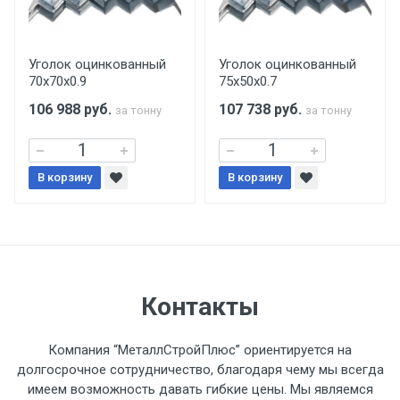
Центральный проезд 27. Погрузка
производится только в открытую машину.
Ручная погрузка оплачивается
Уголок оцинкованный
Уголок оцинкованный
70х70х0.9
75х50х0.7
дополнительно в размере, установленном
поставщиком.
106 988
руб.
107 738
руб.
за тонну
за тонну
Уведомление об оплате обязательно.
В корзину
В корзину
При доставке товара, Клиент заранее
обязан обеспечить подъезные пути для
разгружаемого а/м. На разгрузку
автомобиля предоставляется не более 2-х
часов.
Контакты
Стоимость доставки по РФ
Компания “МеталлСтройПлюс” ориентируется на
рассчитывается индивидуально.
долгосрочное сотрудничество, благодаря чему мы всегда
имеем возможность давать гибкие цены. Мы являемся