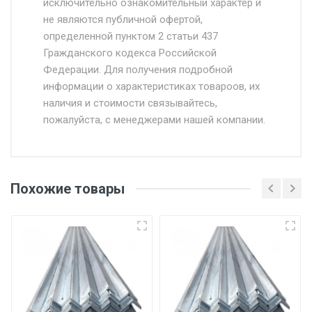
исключительно ознакомительный характер и
Доставка осуществляется собственным и
не являются публичной офертой,
определенной пунктом 2 статьи 437
наёмным транспортом, стоимость
Гражданского кодекса Российской
доставки рассчитывается Ставка + км от
Федерации. Для получения подробной
МКАД, Въезд на ТТК и Садовое кольцо +
информации о характеристиках товароов, их
от 500.
наличия и стоимости связывайтесь,
пожалуйста, с менеджерами нашей компании.
Доставка в течении 1 рабочего дня 24/7.
Отгрузка товара производится при наличии
оригинала доверенности и паспорта. При
Похожие товары
несоблюдении указанных требований,
поставщик вправе отказать покупателю в
передаче товара без возмещения каких-
либо убытков, и требовать от покупателя
уплаты понесенных расходов.
Самовывоз со склада г. Ивантеевка