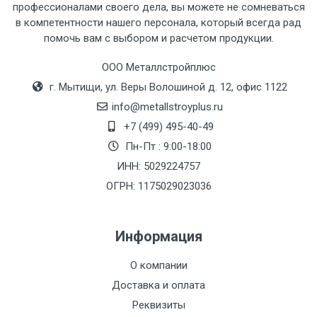
профессионалами своего дела, вы можете не сомневаться
в компетентности нашего персонала, который всегда рад
помочь вам с выбором и расчетом продукции.
Тип
Ставка
ТТК
Садовое
1к
транспорта
по
ООО Металлстройплюс
Москве
г. Мытищи, ул. Веры Волошиной д. 12, офис 1122
(7+1ч.)
info@metallstroyplus.ru
+7 (499) 495-40-49
Груз до 6 м,
5500 с
500
500
27р
Пн-Пт : 9:00-18:00
вес до 1.5 тн
НДС
МК
ИНН: 5029224757
ОГРН: 1175029023036
Груз до 6 м,
6500 с
1000
1000
35р
вес до 2 тн
НДС
МК
Информация
Груз до 6 м,
7500 с
1000
1000
35р
О компании
вес до 3 тн
НДС
МК
Доставка и оплата
Груз до 6 м,
9000 с
1000
1000
40р
Реквизиты