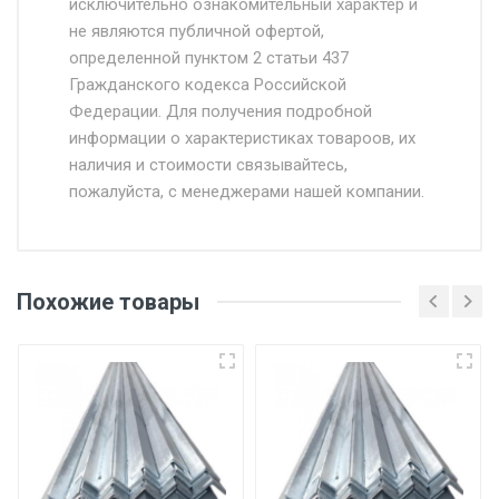
исключительно ознакомительный характер и
Доставка осуществляется собственным и
не являются публичной офертой,
определенной пунктом 2 статьи 437
наёмным транспортом, стоимость
Гражданского кодекса Российской
доставки рассчитывается Ставка + км от
Федерации. Для получения подробной
МКАД, Въезд на ТТК и Садовое кольцо +
информации о характеристиках товароов, их
от 500.
наличия и стоимости связывайтесь,
пожалуйста, с менеджерами нашей компании.
Доставка в течении 1 рабочего дня 24/7.
Отгрузка товара производится при наличии
оригинала доверенности и паспорта. При
Похожие товары
несоблюдении указанных требований,
поставщик вправе отказать покупателю в
передаче товара без возмещения каких-
либо убытков, и требовать от покупателя
уплаты понесенных расходов.
Самовывоз со склада г. Ивантеевка