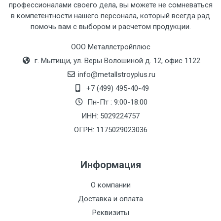
профессионалами своего дела, вы можете не сомневаться
в компетентности нашего персонала, который всегда рад
помочь вам с выбором и расчетом продукции.
Тип
Ставка
ТТК
Садовое
1к
транспорта
по
ООО Металлстройплюс
Москве
г. Мытищи, ул. Веры Волошиной д. 12, офис 1122
(7+1ч.)
info@metallstroyplus.ru
+7 (499) 495-40-49
Груз до 6 м,
5500 с
500
500
27р
Пн-Пт : 9:00-18:00
вес до 1.5 тн
НДС
МК
ИНН: 5029224757
ОГРН: 1175029023036
Груз до 6 м,
6500 с
1000
1000
35р
вес до 2 тн
НДС
МК
Информация
Груз до 6 м,
7500 с
1000
1000
35р
О компании
вес до 3 тн
НДС
МК
Доставка и оплата
Груз до 6 м,
9000 с
1000
1000
40р
Реквизиты