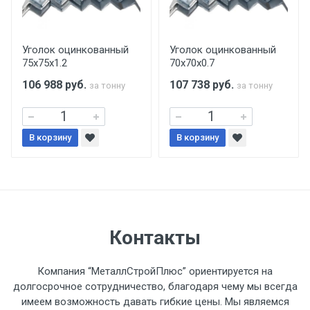
Центральный проезд 27. Погрузка
производится только в открытую машину.
Ручная погрузка оплачивается
Уголок оцинкованный
Уголок оцинкованный
75х75х1.2
70х70х0.7
дополнительно в размере, установленном
поставщиком.
106 988
руб.
107 738
руб.
за тонну
за тонну
Уведомление об оплате обязательно.
В корзину
В корзину
При доставке товара, Клиент заранее
обязан обеспечить подъезные пути для
разгружаемого а/м. На разгрузку
автомобиля предоставляется не более 2-х
часов.
Контакты
Стоимость доставки по РФ
Компания “МеталлСтройПлюс” ориентируется на
рассчитывается индивидуально.
долгосрочное сотрудничество, благодаря чему мы всегда
имеем возможность давать гибкие цены. Мы являемся