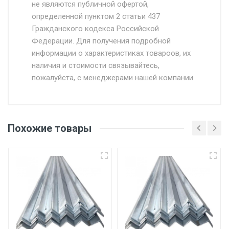
Доставка осуществляется собственным и
не являются публичной офертой,
определенной пунктом 2 статьи 437
наёмным транспортом, стоимость
Гражданского кодекса Российской
доставки рассчитывается Ставка + км от
Федерации. Для получения подробной
МКАД, Въезд на ТТК и Садовое кольцо +
информации о характеристиках товароов, их
от 500.
наличия и стоимости связывайтесь,
пожалуйста, с менеджерами нашей компании.
Доставка в течении 1 рабочего дня 24/7.
Отгрузка товара производится при наличии
оригинала доверенности и паспорта. При
Похожие товары
несоблюдении указанных требований,
поставщик вправе отказать покупателю в
передаче товара без возмещения каких-
либо убытков, и требовать от покупателя
уплаты понесенных расходов.
Самовывоз со склада г. Ивантеевка
Центральный проезд 27. Погрузка