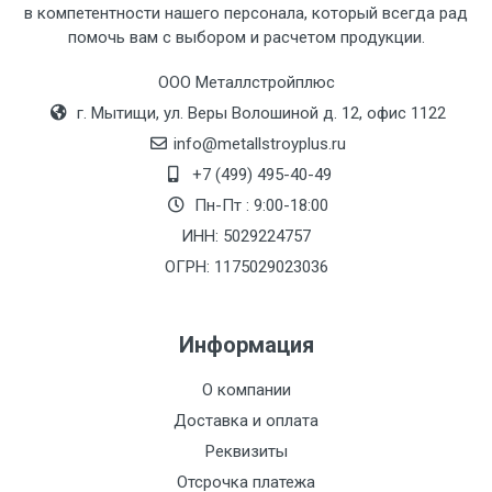
в компетентности нашего персонала, который всегда рад
помочь вам с выбором и расчетом продукции.
Тип
Ставка
ТТК
Садовое
1к
транспорта
по
ООО Металлстройплюс
Москве
г. Мытищи, ул. Веры Волошиной д. 12, офис 1122
(7+1ч.)
info@metallstroyplus.ru
+7 (499) 495-40-49
Груз до 6 м,
5500 с
500
500
27р
Пн-Пт : 9:00-18:00
вес до 1.5 тн
НДС
МК
ИНН: 5029224757
ОГРН: 1175029023036
Груз до 6 м,
6500 с
1000
1000
35р
вес до 2 тн
НДС
МК
Информация
Груз до 6 м,
7500 с
1000
1000
35р
О компании
вес до 3 тн
НДС
МК
Доставка и оплата
Груз до 6 м,
9000 с
1000
1000
40р
Реквизиты
вес до 5 тн
НДС
МК
Отсрочка платежа