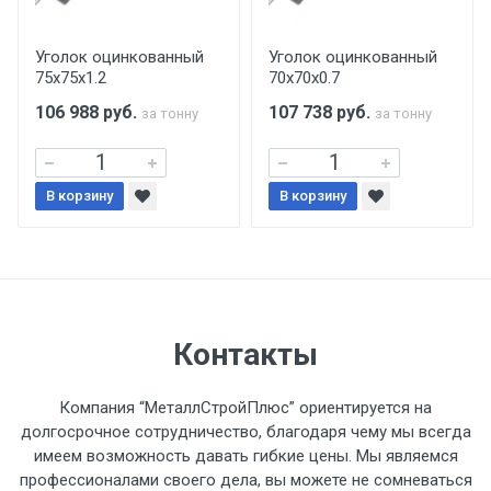
производится только в открытую машину.
Ручная погрузка оплачивается
Уголок оцинкованный
Уголок оцинкованный
75х75х1.2
70х70х0.7
дополнительно в размере, установленном
поставщиком.
106 988
руб.
107 738
руб.
за тонну
за тонну
Уведомление об оплате обязательно.
В корзину
В корзину
При доставке товара, Клиент заранее
обязан обеспечить подъезные пути для
разгружаемого а/м. На разгрузку
автомобиля предоставляется не более 2-х
часов.
Контакты
Стоимость доставки по РФ
Компания “МеталлСтройПлюс” ориентируется на
рассчитывается индивидуально.
долгосрочное сотрудничество, благодаря чему мы всегда
имеем возможность давать гибкие цены. Мы являемся
профессионалами своего дела, вы можете не сомневаться