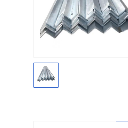
Производство
Штакетник
Черный металлопрокат
Нержавеющий металлопрокат
Трубы
Детали трубопроводов и
метизы
Оцинкованный металлопрокат
Запорная арматура
Цветные металлы
Поликарбонат
ЖБИ