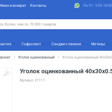
Обмен и возврат
Контакты
Пн-Пт : 9:00-18:00
настил
Гофролист
Сэндвич-панели
Метизы
прокат
Уголок оцинкованный
Уголок оцинкованный 40х30х0
Уголок оцинкованный 40х30х0.
Артикул:
21117