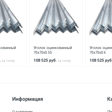
ительно в размере, установленном поставщиком.
ельно.
аранее обязан обеспечить подъезные пути для разгружаемо
асов.
кованный
Уголок оцинкованный
Уголок оцин
считывается индивидуально.
70х70х0.55
70х70х0.6
.
108 525
руб.
108 525
руб
за тонну
за тонну
Ставка по Москве
ТТК
Садовое
1км з
(7+1ч.)
5500 с НДС
500
500
27р./к
Информация
К
6500 с НДС
1000
1000
35р./к
О компании
Пр