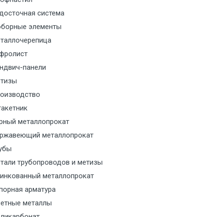
м за МКАД
досточная система
борные элементы
м за МКАД
таллочерепица
фролист
м за МКАД
ндвич-панели
тизы
м за МКАД
оизводство
акетник
м за МКАД
рный металлопрокат
ржавеющий металлопрокат
ласованию с транспортным
ом
убы
тали трубопроводов и метизы
ласованию с транспортным
инкованный металлопрокат
ом
порная арматура
етные металлы
ласованию с транспортным
ликарбонат