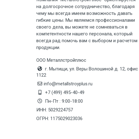
на долгосрочное сотрудничество, благодаря
Груз до 6 м, вес до 3 тн
чему мы всегда имеем возможность давать
гибкие цены. Мы являемся профессионалами
Груз до 6 м, вес до 5 тн
своего дела, вы можете не сомневаться в
компетентности нашего персонала, который
Груз до 6 м, вес до 8 тн
всегда рад помочь вам с выбором и расчетом
продукции.
Груз до 6 м, вес до 10 тн
ООО Металлстройплюс
г. Мытищи, ул. Веры Волошиной д. 12, офис
Груз до 12 м, вес до 20 тн
1122
info@metallstroyplus.ru
Манипулятор до 6 м, вес до 5 тн
+7 (499) 495-40-49
Пн-Пт : 9:00-18:00
ИНН: 5029224757
Манипулятор до 6 м, вес до 8 тн
ОГРН: 1175029023036
Манипулятор до 6 м, вес до 10 тн