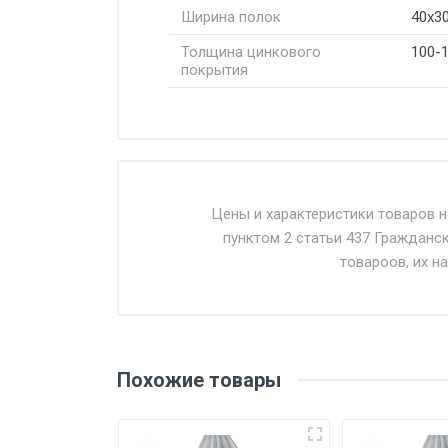
Ширина полок
40х3
Толщина цинкового
100-
покрытия
Стоимость доставки от 4500 ру
Доставка осуществляется собс
Цены и характеристики товаров 
пунктом 2 статьи 437 Гражданс
Въезд на ТТК и Садовое кольцо 
товароов, их н
Доставка в течении 1 рабочего 
Отгрузка товара производится 
поставщик вправе отказать пок
Похожие товары
уплаты понесенных расходов.
Самовывоз со склада г. Ивант