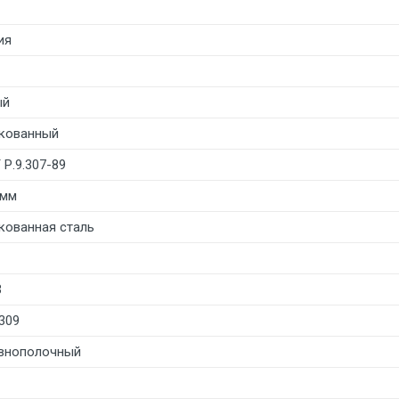
ия
ый
кованный
Р.9.307-89
 мм
кованная сталь
3
309
внополочный