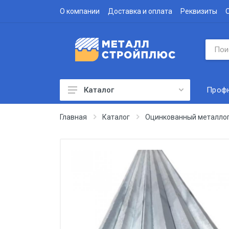
О компании
Доставка и оплата
Реквизиты
Проф
Каталог
Профнастил
Главная
Каталог
Оцинкованный металло
Водосточная система
Доборные элементы
Металлочерепица
Гофролист
Сэндвич-панели
Метизы