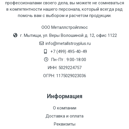
профессионалами своего дела, вы можете не сомневаться
в компетентности нашего персонала, который всегда рад
помочь вам с выбором и расчетом продукции.
Тип
Ставка
ТТК
Садовое
1к
транспорта
по
ООО Металлстройплюс
Москве
г. Мытищи, ул. Веры Волошиной д. 12, офис 1122
(7+1ч.)
info@metallstroyplus.ru
+7 (499) 495-40-49
Груз до 6 м,
5500 с
500
500
27р
Пн-Пт : 9:00-18:00
вес до 1.5 тн
НДС
МК
ИНН: 5029224757
ОГРН: 1175029023036
Груз до 6 м,
6500 с
1000
1000
35р
вес до 2 тн
НДС
МК
Информация
Груз до 6 м,
7500 с
1000
1000
35р
О компании
вес до 3 тн
НДС
МК
Доставка и оплата
Груз до 6 м,
9000 с
1000
1000
40р
Реквизиты