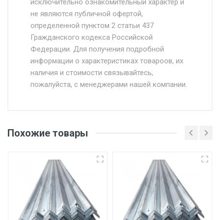
исключительно ознакомительный характер и
Доставка осуществляется собственным и
не являются публичной офертой,
определенной пунктом 2 статьи 437
наёмным транспортом, стоимость
Гражданского кодекса Российской
доставки рассчитывается Ставка + км от
Федерации. Для получения подробной
МКАД, Въезд на ТТК и Садовое кольцо +
информации о характеристиках товароов, их
от 500.
наличия и стоимости связывайтесь,
пожалуйста, с менеджерами нашей компании.
Доставка в течении 1 рабочего дня 24/7.
Отгрузка товара производится при наличии
оригинала доверенности и паспорта. При
Похожие товары
несоблюдении указанных требований,
поставщик вправе отказать покупателю в
передаче товара без возмещения каких-
либо убытков, и требовать от покупателя
уплаты понесенных расходов.
Самовывоз со склада г. Ивантеевка