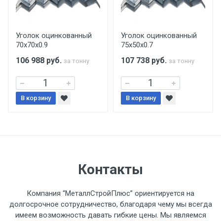
Центральный проезд 27. Погрузка
производится только в открытую машину.
Ручная погрузка оплачивается
Уголок оцинкованный
Уголок оцинкованный
70х70х0.9
75х50х0.7
дополнительно в размере, установленном
поставщиком.
106 988
руб.
107 738
руб.
за тонну
за тонну
Уведомление об оплате обязательно.
В корзину
В корзину
При доставке товара, Клиент заранее
обязан обеспечить подъезные пути для
разгружаемого а/м. На разгрузку
автомобиля предоставляется не более 2-х
часов.
Контакты
Стоимость доставки по РФ
Компания “МеталлСтройПлюс” ориентируется на
рассчитывается индивидуально.
долгосрочное сотрудничество, благодаря чему мы всегда
имеем возможность давать гибкие цены. Мы являемся