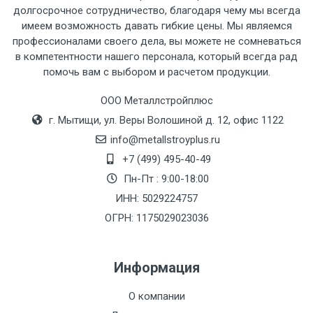
рассчитывается индивидуально.
долгосрочное сотрудничество, благодаря чему мы всегда
имеем возможность давать гибкие цены. Мы являемся
профессионалами своего дела, вы можете не сомневаться
в компетентности нашего персонала, который всегда рад
помочь вам с выбором и расчетом продукции.
Тип
Ставка
ТТК
Садовое
1к
транспорта
по
ООО Металлстройплюс
Москве
г. Мытищи, ул. Веры Волошиной д. 12, офис 1122
(7+1ч.)
info@metallstroyplus.ru
+7 (499) 495-40-49
Груз до 6 м,
5500 с
500
500
27р
Пн-Пт : 9:00-18:00
вес до 1.5 тн
НДС
МК
ИНН: 5029224757
ОГРН: 1175029023036
Груз до 6 м,
6500 с
1000
1000
35р
вес до 2 тн
НДС
МК
Информация
Груз до 6 м,
7500 с
1000
1000
35р
О компании
вес до 3 тн
НДС
МК