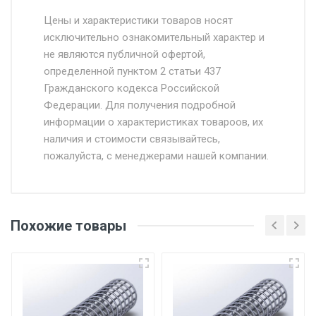
Стоимость доставки от 4500 руб. по
Москве и Московской области.
Цены и характеристики товаров носят
исключительно ознакомительный характер и
Доставка осуществляется собственным и
не являются публичной офертой,
определенной пунктом 2 статьи 437
наёмным транспортом, стоимость
Гражданского кодекса Российской
доставки рассчитывается Ставка + км от
Федерации. Для получения подробной
МКАД, Въезд на ТТК и Садовое кольцо +
информации о характеристиках товароов, их
от 500.
наличия и стоимости связывайтесь,
пожалуйста, с менеджерами нашей компании.
Доставка в течении 1 рабочего дня 24/7.
Отгрузка товара производится при наличии
оригинала доверенности и паспорта. При
Похожие товары
несоблюдении указанных требований,
поставщик вправе отказать покупателю в
передаче товара без возмещения каких-
либо убытков, и требовать от покупателя
уплаты понесенных расходов.