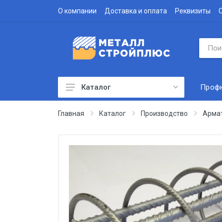
О компании
Доставка и оплата
Реквизиты
Проф
Каталог
Профнастил
Главная
Каталог
Производство
Арма
Водосточная система
Доборные элементы
Металлочерепица
Гофролист
Сэндвич-панели
Метизы