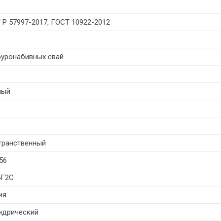
 Р 57997-2017, ГОСТ 10922-2012
буронабивных свай
лый
транственный
56
5Г2С
ия
ндрический