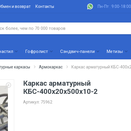
Обмен и возврат
Контакты
Пн-Пт : 9:00-18:00
настил
Гофролист
Сэндвич-панели
Метизы
турные каркасы
Армокаркас
Каркас арматурный КБС-400х
Каркас арматурный
КБС-400х20х500х10-2
Артикул:
75962