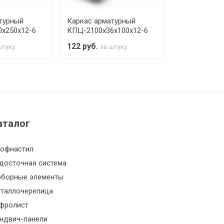
турный
Каркас арматурный
Каркас арма
х250х12-6
КПЦ-2100х36х100х12-6
КПЦ-2100х40
122
руб.
104
руб.
штуку
за штуку
за 
а МКАД
м за МКАД
аталог
м за МКАД
офнастил
м за МКАД
досточная система
борные элементы
м за МКАД
таллочерепица
фролист
м за МКАД
ндвич-панели