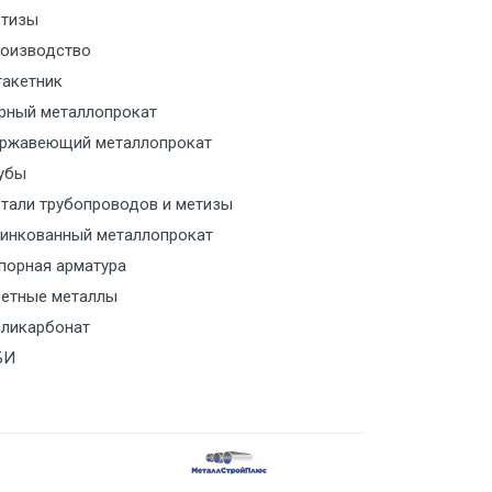
тизы
м за МКАД
оизводство
акетник
м за МКАД
рный металлопрокат
ржавеющий металлопрокат
ласованию с транспортным
ом
убы
тали трубопроводов и метизы
ласованию с транспортным
инкованный металлопрокат
ом
порная арматура
етные металлы
ласованию с транспортным
ликарбонат
ом
БИ
ласованию с транспортным
ом