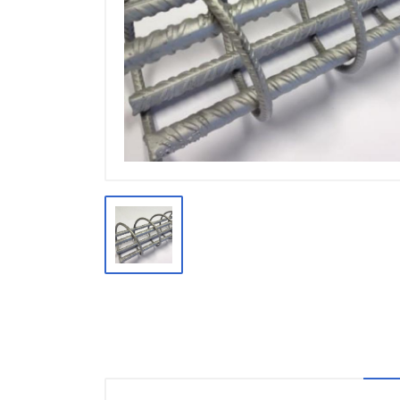
Производство
Штакетник
Черный металлопрокат
Нержавеющий металлопрокат
Трубы
Детали трубопроводов и
метизы
Оцинкованный металлопрокат
Запорная арматура
Цветные металлы
Поликарбонат
ЖБИ