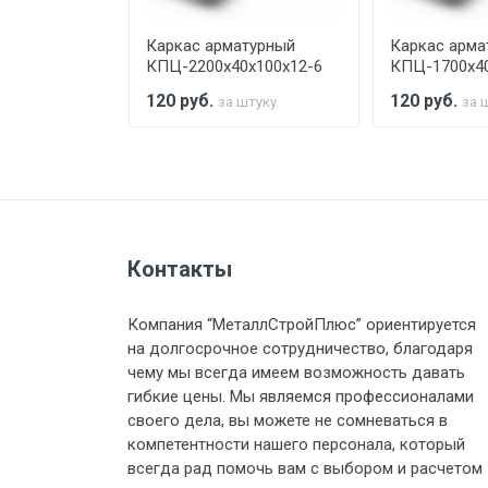
турный
Каркас арматурный
Каркас арма
Стоимость доставки по РФ рас
х100х12-6
КПЦ-2200х40х100х12-6
КПЦ-1700х40
120
руб.
120
руб.
штуку
за штуку
за 
Тип транспорта
Груз до 6 м, вес до 1.5 тн
Контакты
Груз до 6 м, вес до 2 тн
Компания “МеталлСтройПлюс” ориентируется
на долгосрочное сотрудничество, благодаря
Груз до 6 м, вес до 3 тн
чему мы всегда имеем возможность давать
гибкие цены. Мы являемся профессионалами
Груз до 6 м, вес до 5 тн
своего дела, вы можете не сомневаться в
компетентности нашего персонала, который
Груз до 6 м, вес до 8 тн
всегда рад помочь вам с выбором и расчетом