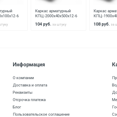
турный
Каркас арматурный
Каркас арма
считывается индивидуально.
х100х12-6
КПЦ-2000х40х500х12-6
КПЦ-1900х40
104
руб.
108
руб.
штуку
за штуку
за 
Ставка по Москве
ТТК
Садовое
1км з
(7+1ч.)
5500 с НДС
500
500
27р./к
Информация
К
6500 с НДС
1000
1000
35р./к
О компании
Пр
7500 с НДС
1000
1000
35р./к
Доставка и оплата
Во
Реквизиты
До
9000 с НДС
1000
1000
40р./к
Отсрочка платежа
Ме
Блог
Го
10000 с НДС
1500
1500
45р./к
Пользовательское соглашение
Сэ