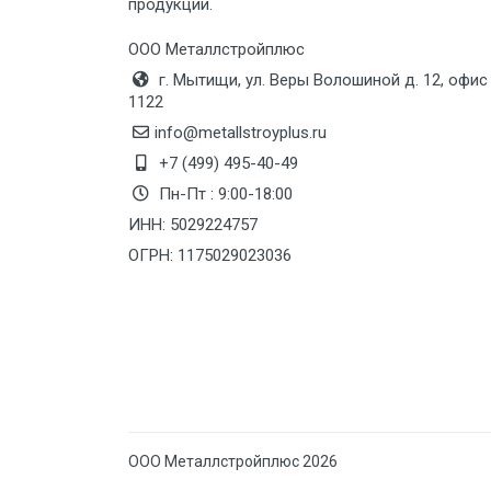
продукции.
Груз до 6 м, вес до 10 тн
ООО Металлстройплюс
г. Мытищи, ул. Веры Волошиной д. 12, офис
Груз до 12 м, вес до 20 тн
1122
info@metallstroyplus.ru
Манипулятор до 6 м, вес до 5 тн
+7 (499) 495-40-49
Пн-Пт : 9:00-18:00
ИНН: 5029224757
Манипулятор до 6 м, вес до 8 тн
ОГРН: 1175029023036
Манипулятор до 6 м, вес до 10 тн
Манипулятор до 12 м, вес до 20
тн
ООО Металлстройплюс 2026