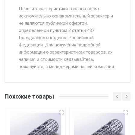
Стоимость доставки от 4500 руб. по
Москве и Московской области.
Цены и характеристики товаров носят
исключительно ознакомительный характер и
Доставка осуществляется собственным и
не являются публичной офертой,
определенной пунктом 2 статьи 437
наёмным транспортом, стоимость
Гражданского кодекса Российской
доставки рассчитывается Ставка + км от
Федерации. Для получения подробной
МКАД, Въезд на ТТК и Садовое кольцо +
информации о характеристиках товароов, их
от 500.
наличия и стоимости связывайтесь,
пожалуйста, с менеджерами нашей компании.
Доставка в течении 1 рабочего дня 24/7.
Отгрузка товара производится при наличии
оригинала доверенности и паспорта. При
Похожие товары
несоблюдении указанных требований,
поставщик вправе отказать покупателю в
передаче товара без возмещения каких-
либо убытков, и требовать от покупателя
уплаты понесенных расходов.