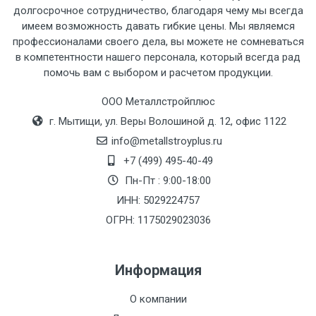
рассчитывается индивидуально.
долгосрочное сотрудничество, благодаря чему мы всегда
имеем возможность давать гибкие цены. Мы являемся
профессионалами своего дела, вы можете не сомневаться
в компетентности нашего персонала, который всегда рад
помочь вам с выбором и расчетом продукции.
Тип
Ставка
ТТК
Садовое
1к
транспорта
по
ООО Металлстройплюс
Москве
г. Мытищи, ул. Веры Волошиной д. 12, офис 1122
(7+1ч.)
info@metallstroyplus.ru
+7 (499) 495-40-49
Груз до 6 м,
5500 с
500
500
27р
Пн-Пт : 9:00-18:00
вес до 1.5 тн
НДС
МК
ИНН: 5029224757
ОГРН: 1175029023036
Груз до 6 м,
6500 с
1000
1000
35р
вес до 2 тн
НДС
МК
Информация
Груз до 6 м,
7500 с
1000
1000
35р
О компании
вес до 3 тн
НДС
МК