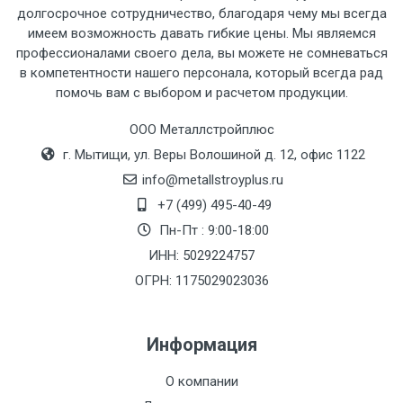
рассчитывается индивидуально.
долгосрочное сотрудничество, благодаря чему мы всегда
имеем возможность давать гибкие цены. Мы являемся
профессионалами своего дела, вы можете не сомневаться
в компетентности нашего персонала, который всегда рад
помочь вам с выбором и расчетом продукции.
Тип
Ставка
ТТК
Садовое
1к
транспорта
по
ООО Металлстройплюс
Москве
г. Мытищи, ул. Веры Волошиной д. 12, офис 1122
(7+1ч.)
info@metallstroyplus.ru
+7 (499) 495-40-49
Груз до 6 м,
5500 с
500
500
27р
Пн-Пт : 9:00-18:00
вес до 1.5 тн
НДС
МК
ИНН: 5029224757
ОГРН: 1175029023036
Груз до 6 м,
6500 с
1000
1000
35р
вес до 2 тн
НДС
МК
Информация
Груз до 6 м,
7500 с
1000
1000
35р
О компании
вес до 3 тн
НДС
МК