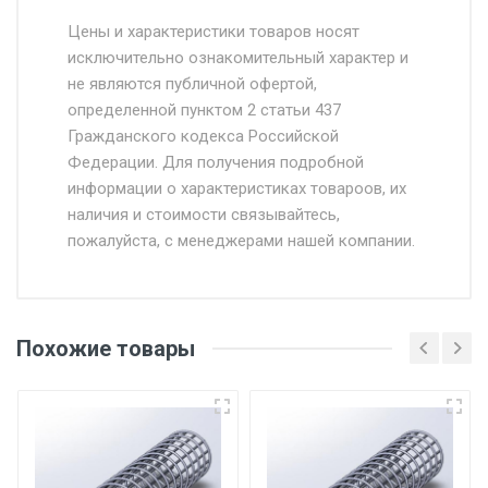
Стоимость доставки от 4500 руб. по
Москве и Московской области.
Цены и характеристики товаров носят
исключительно ознакомительный характер и
Доставка осуществляется собственным и
не являются публичной офертой,
определенной пунктом 2 статьи 437
наёмным транспортом, стоимость
Гражданского кодекса Российской
доставки рассчитывается Ставка + км от
Федерации. Для получения подробной
МКАД, Въезд на ТТК и Садовое кольцо +
информации о характеристиках товароов, их
от 500.
наличия и стоимости связывайтесь,
пожалуйста, с менеджерами нашей компании.
Доставка в течении 1 рабочего дня 24/7.
Отгрузка товара производится при наличии
оригинала доверенности и паспорта. При
Похожие товары
несоблюдении указанных требований,
поставщик вправе отказать покупателю в
передаче товара без возмещения каких-
либо убытков, и требовать от покупателя
уплаты понесенных расходов.