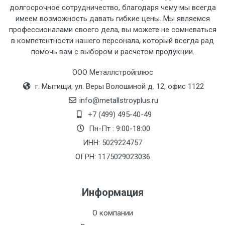
рассчитывается индивидуально.
долгосрочное сотрудничество, благодаря чему мы всегда
имеем возможность давать гибкие цены. Мы являемся
профессионалами своего дела, вы можете не сомневаться
в компетентности нашего персонала, который всегда рад
помочь вам с выбором и расчетом продукции.
Тип
Ставка
ТТК
Садовое
1к
транспорта
по
ООО Металлстройплюс
Москве
г. Мытищи, ул. Веры Волошиной д. 12, офис 1122
(7+1ч.)
info@metallstroyplus.ru
+7 (499) 495-40-49
Груз до 6 м,
5500 с
500
500
27р
Пн-Пт : 9:00-18:00
вес до 1.5 тн
НДС
МК
ИНН: 5029224757
ОГРН: 1175029023036
Груз до 6 м,
6500 с
1000
1000
35р
вес до 2 тн
НДС
МК
Информация
Груз до 6 м,
7500 с
1000
1000
35р
О компании
вес до 3 тн
НДС
МК