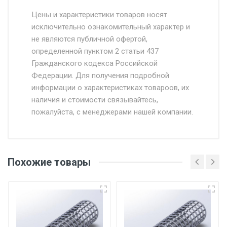
Стоимость доставки от 4500 руб. по
Москве и Московской области.
Цены и характеристики товаров носят
исключительно ознакомительный характер и
Доставка осуществляется собственным и
не являются публичной офертой,
определенной пунктом 2 статьи 437
наёмным транспортом, стоимость
Гражданского кодекса Российской
доставки рассчитывается Ставка + км от
Федерации. Для получения подробной
МКАД, Въезд на ТТК и Садовое кольцо +
информации о характеристиках товароов, их
от 500.
наличия и стоимости связывайтесь,
пожалуйста, с менеджерами нашей компании.
Доставка в течении 1 рабочего дня 24/7.
Отгрузка товара производится при наличии
оригинала доверенности и паспорта. При
Похожие товары
несоблюдении указанных требований,
поставщик вправе отказать покупателю в
передаче товара без возмещения каких-
либо убытков, и требовать от покупателя
уплаты понесенных расходов.