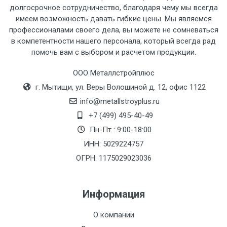
рассчитывается индивидуально.
долгосрочное сотрудничество, благодаря чему мы всегда
имеем возможность давать гибкие цены. Мы являемся
профессионалами своего дела, вы можете не сомневаться
в компетентности нашего персонала, который всегда рад
помочь вам с выбором и расчетом продукции.
Тип
Ставка
ТТК
Садовое
1к
транспорта
по
ООО Металлстройплюс
Москве
г. Мытищи, ул. Веры Волошиной д. 12, офис 1122
(7+1ч.)
info@metallstroyplus.ru
+7 (499) 495-40-49
Груз до 6 м,
5500 с
500
500
27р
Пн-Пт : 9:00-18:00
вес до 1.5 тн
НДС
МК
ИНН: 5029224757
ОГРН: 1175029023036
Груз до 6 м,
6500 с
1000
1000
35р
вес до 2 тн
НДС
МК
Информация
Груз до 6 м,
7500 с
1000
1000
35р
О компании
вес до 3 тн
НДС
МК