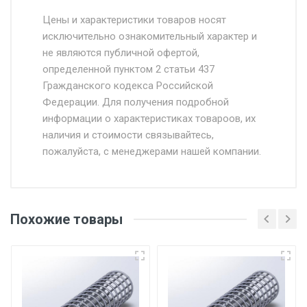
Стоимость доставки от 4500 руб. по
Москве и Московской области.
Цены и характеристики товаров носят
исключительно ознакомительный характер и
Доставка осуществляется собственным и
не являются публичной офертой,
определенной пунктом 2 статьи 437
наёмным транспортом, стоимость
Гражданского кодекса Российской
доставки рассчитывается Ставка + км от
Федерации. Для получения подробной
МКАД, Въезд на ТТК и Садовое кольцо +
информации о характеристиках товароов, их
от 500.
наличия и стоимости связывайтесь,
пожалуйста, с менеджерами нашей компании.
Доставка в течении 1 рабочего дня 24/7.
Отгрузка товара производится при наличии
оригинала доверенности и паспорта. При
Похожие товары
несоблюдении указанных требований,
поставщик вправе отказать покупателю в
передаче товара без возмещения каких-
либо убытков, и требовать от покупателя
уплаты понесенных расходов.