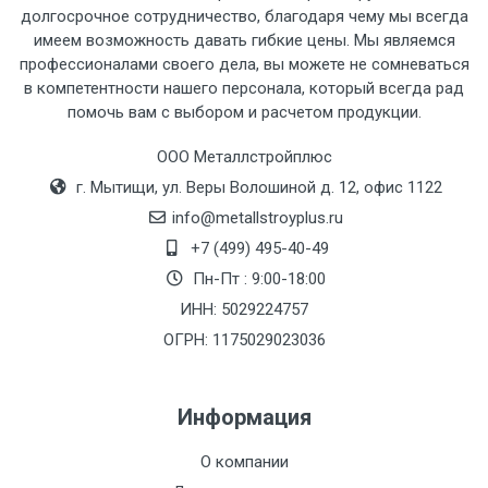
рассчитывается индивидуально.
долгосрочное сотрудничество, благодаря чему мы всегда
имеем возможность давать гибкие цены. Мы являемся
профессионалами своего дела, вы можете не сомневаться
в компетентности нашего персонала, который всегда рад
помочь вам с выбором и расчетом продукции.
Тип
Ставка
ТТК
Садовое
1к
транспорта
по
ООО Металлстройплюс
Москве
г. Мытищи, ул. Веры Волошиной д. 12, офис 1122
(7+1ч.)
info@metallstroyplus.ru
+7 (499) 495-40-49
Груз до 6 м,
5500 с
500
500
27р
Пн-Пт : 9:00-18:00
вес до 1.5 тн
НДС
МК
ИНН: 5029224757
ОГРН: 1175029023036
Груз до 6 м,
6500 с
1000
1000
35р
вес до 2 тн
НДС
МК
Информация
Груз до 6 м,
7500 с
1000
1000
35р
О компании
вес до 3 тн
НДС
МК