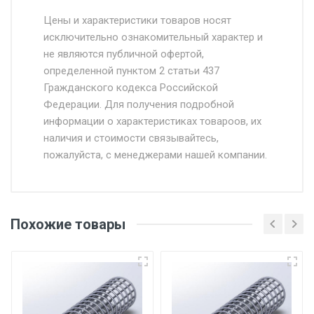
Стоимость доставки от 4500 руб. по
Москве и Московской области.
Цены и характеристики товаров носят
исключительно ознакомительный характер и
Доставка осуществляется собственным и
не являются публичной офертой,
определенной пунктом 2 статьи 437
наёмным транспортом, стоимость
Гражданского кодекса Российской
доставки рассчитывается Ставка + км от
Федерации. Для получения подробной
МКАД, Въезд на ТТК и Садовое кольцо +
информации о характеристиках товароов, их
от 500.
наличия и стоимости связывайтесь,
пожалуйста, с менеджерами нашей компании.
Доставка в течении 1 рабочего дня 24/7.
Отгрузка товара производится при наличии
оригинала доверенности и паспорта. При
Похожие товары
несоблюдении указанных требований,
поставщик вправе отказать покупателю в
передаче товара без возмещения каких-
либо убытков, и требовать от покупателя
уплаты понесенных расходов.