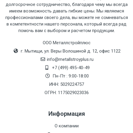
рассчитывается индивидуально.
долгосрочное сотрудничество, благодаря чему мы всегда
имеем возможность давать гибкие цены. Мы являемся
профессионалами своего дела, вы можете не сомневаться
в компетентности нашего персонала, который всегда рад
помочь вам с выбором и расчетом продукции.
Тип
Ставка
ТТК
Садовое
1к
транспорта
по
ООО Металлстройплюс
Москве
г. Мытищи, ул. Веры Волошиной д. 12, офис 1122
(7+1ч.)
info@metallstroyplus.ru
+7 (499) 495-40-49
Груз до 6 м,
5500 с
500
500
27р
Пн-Пт : 9:00-18:00
вес до 1.5 тн
НДС
МК
ИНН: 5029224757
ОГРН: 1175029023036
Груз до 6 м,
6500 с
1000
1000
35р
вес до 2 тн
НДС
МК
Информация
Груз до 6 м,
7500 с
1000
1000
35р
О компании
вес до 3 тн
НДС
МК