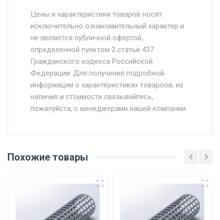
Стоимость доставки от 4500 руб. по
Москве и Московской области.
Цены и характеристики товаров носят
исключительно ознакомительный характер и
Доставка осуществляется собственным и
не являются публичной офертой,
определенной пунктом 2 статьи 437
наёмным транспортом, стоимость
Гражданского кодекса Российской
доставки рассчитывается Ставка + км от
Федерации. Для получения подробной
МКАД, Въезд на ТТК и Садовое кольцо +
информации о характеристиках товароов, их
от 500.
наличия и стоимости связывайтесь,
пожалуйста, с менеджерами нашей компании.
Доставка в течении 1 рабочего дня 24/7.
Отгрузка товара производится при наличии
оригинала доверенности и паспорта. При
Похожие товары
несоблюдении указанных требований,
поставщик вправе отказать покупателю в
передаче товара без возмещения каких-
либо убытков, и требовать от покупателя
уплаты понесенных расходов.