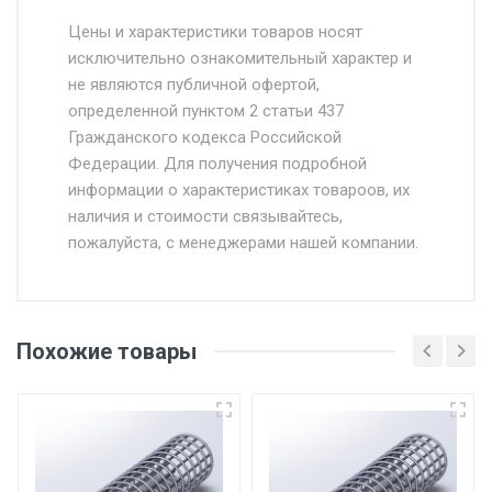
Стоимость доставки от 4500 руб. по
Москве и Московской области.
Цены и характеристики товаров носят
исключительно ознакомительный характер и
Доставка осуществляется собственным и
не являются публичной офертой,
определенной пунктом 2 статьи 437
наёмным транспортом, стоимость
Гражданского кодекса Российской
доставки рассчитывается Ставка + км от
Федерации. Для получения подробной
МКАД, Въезд на ТТК и Садовое кольцо +
информации о характеристиках товароов, их
от 500.
наличия и стоимости связывайтесь,
пожалуйста, с менеджерами нашей компании.
Доставка в течении 1 рабочего дня 24/7.
Отгрузка товара производится при наличии
оригинала доверенности и паспорта. При
Похожие товары
несоблюдении указанных требований,
поставщик вправе отказать покупателю в
передаче товара без возмещения каких-
либо убытков, и требовать от покупателя
уплаты понесенных расходов.