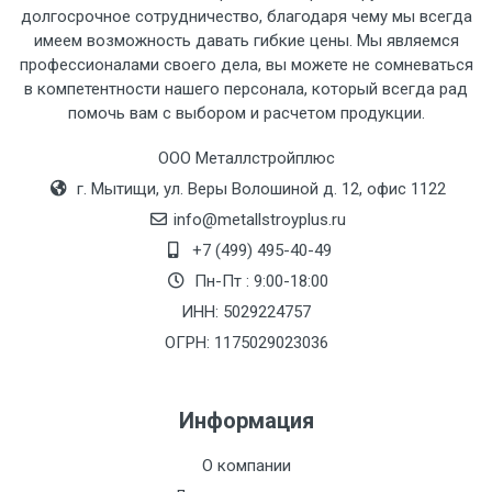
рассчитывается индивидуально.
долгосрочное сотрудничество, благодаря чему мы всегда
имеем возможность давать гибкие цены. Мы являемся
профессионалами своего дела, вы можете не сомневаться
в компетентности нашего персонала, который всегда рад
помочь вам с выбором и расчетом продукции.
Тип
Ставка
ТТК
Садовое
1к
транспорта
по
ООО Металлстройплюс
Москве
г. Мытищи, ул. Веры Волошиной д. 12, офис 1122
(7+1ч.)
info@metallstroyplus.ru
+7 (499) 495-40-49
Груз до 6 м,
5500 с
500
500
27р
Пн-Пт : 9:00-18:00
вес до 1.5 тн
НДС
МК
ИНН: 5029224757
ОГРН: 1175029023036
Груз до 6 м,
6500 с
1000
1000
35р
вес до 2 тн
НДС
МК
Информация
Груз до 6 м,
7500 с
1000
1000
35р
О компании
вес до 3 тн
НДС
МК