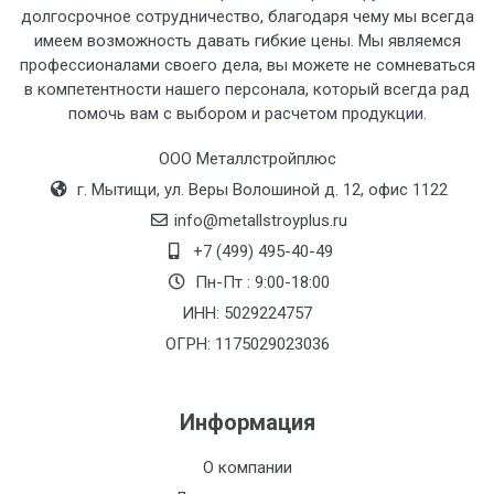
рассчитывается индивидуально.
долгосрочное сотрудничество, благодаря чему мы всегда
имеем возможность давать гибкие цены. Мы являемся
профессионалами своего дела, вы можете не сомневаться
в компетентности нашего персонала, который всегда рад
помочь вам с выбором и расчетом продукции.
Тип
Ставка
ТТК
Садовое
1к
транспорта
по
ООО Металлстройплюс
Москве
г. Мытищи, ул. Веры Волошиной д. 12, офис 1122
(7+1ч.)
info@metallstroyplus.ru
+7 (499) 495-40-49
Груз до 6 м,
5500 с
500
500
27р
Пн-Пт : 9:00-18:00
вес до 1.5 тн
НДС
МК
ИНН: 5029224757
ОГРН: 1175029023036
Груз до 6 м,
6500 с
1000
1000
35р
вес до 2 тн
НДС
МК
Информация
Груз до 6 м,
7500 с
1000
1000
35р
О компании
вес до 3 тн
НДС
МК