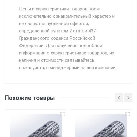
Стоимость доставки от 4500 руб. по
Москве и Московской области.
Цены и характеристики товаров носят
исключительно ознакомительный характер и
Доставка осуществляется собственным и
не являются публичной офертой,
определенной пунктом 2 статьи 437
наёмным транспортом, стоимость
Гражданского кодекса Российской
доставки рассчитывается Ставка + км от
Федерации. Для получения подробной
МКАД, Въезд на ТТК и Садовое кольцо +
информации о характеристиках товароов, их
от 500.
наличия и стоимости связывайтесь,
пожалуйста, с менеджерами нашей компании.
Доставка в течении 1 рабочего дня 24/7.
Отгрузка товара производится при наличии
оригинала доверенности и паспорта. При
Похожие товары
несоблюдении указанных требований,
поставщик вправе отказать покупателю в
передаче товара без возмещения каких-
либо убытков, и требовать от покупателя
уплаты понесенных расходов.