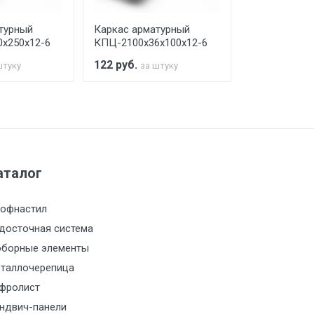
турный
Каркас арматурный
Каркас арма
х250х12-6
КПЦ-2100х36х100х12-6
КПЦ-2100х40
122
руб.
104
руб.
штуку
за штуку
за 
а МКАД
м за МКАД
аталог
м за МКАД
офнастил
м за МКАД
досточная система
борные элементы
м за МКАД
таллочерепица
фролист
м за МКАД
ндвич-панели