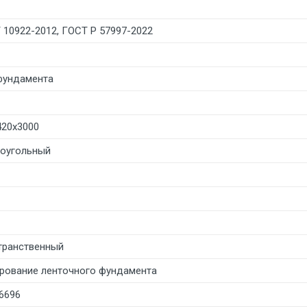
 10922-2012, ГОСТ Р 57997-2022
фундамента
420х3000
оугольный
транственный
рование ленточного фундамента
56696