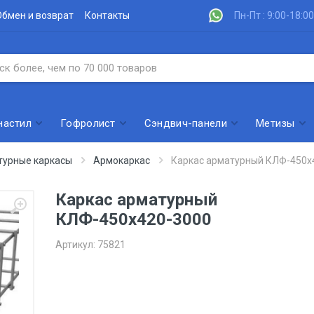
Обмен и возврат
Контакты
Пн-Пт : 9:00-18:00
настил
Гофролист
Сэндвич-панели
Метизы
турные каркасы
Армокаркас
Каркас арматурный КЛФ-450х
Каркас арматурный
КЛФ-450х420-3000
Артикул:
75821