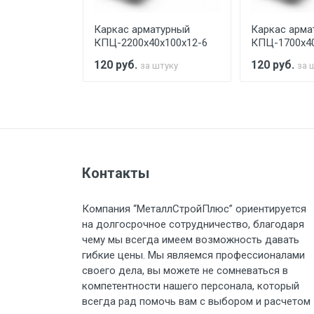
турный
Каркас арматурный
Каркас арма
Стоимость доставки по РФ рас
х100х12-6
КПЦ-2200х40х100х12-6
КПЦ-1700х40
120
руб.
120
руб.
штуку
за штуку
за 
Тип транспорта
Груз до 6 м, вес до 1.5 тн
Контакты
Груз до 6 м, вес до 2 тн
Компания “МеталлСтройПлюс” ориентируется
на долгосрочное сотрудничество, благодаря
Груз до 6 м, вес до 3 тн
чему мы всегда имеем возможность давать
гибкие цены. Мы являемся профессионалами
Груз до 6 м, вес до 5 тн
своего дела, вы можете не сомневаться в
компетентности нашего персонала, который
Груз до 6 м, вес до 8 тн
всегда рад помочь вам с выбором и расчетом