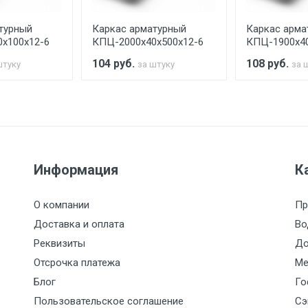
турный
Каркас арматурный
Каркас арма
считывается индивидуально.
х100х12-6
КПЦ-2000х40х500х12-6
КПЦ-1900х40
104
руб.
108
руб.
штуку
за штуку
за 
Ставка по Москве
ТТК
Садовое
1км з
(7+1ч.)
5500 с НДС
500
500
27р./к
Информация
К
6500 с НДС
1000
1000
35р./к
О компании
Пр
7500 с НДС
1000
1000
35р./к
Доставка и оплата
Во
Реквизиты
До
9000 с НДС
1000
1000
40р./к
Отсрочка платежа
Ме
Блог
Го
10000 с НДС
1500
1500
45р./к
Пользовательское соглашение
Сэ