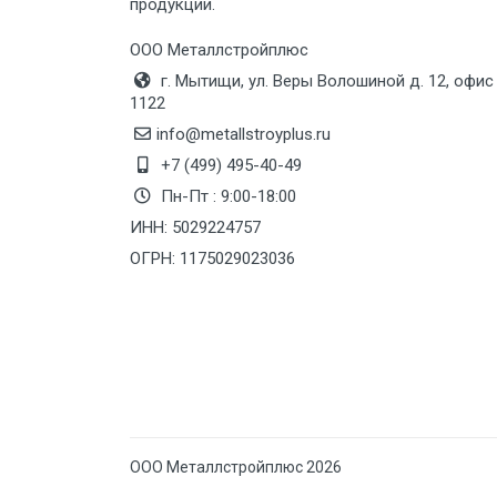
продукции.
Груз до 6 м, вес до 10 тн
ООО Металлстройплюс
г. Мытищи, ул. Веры Волошиной д. 12, офис
Груз до 12 м, вес до 20 тн
1122
info@metallstroyplus.ru
Манипулятор до 6 м, вес до 5 тн
+7 (499) 495-40-49
Пн-Пт : 9:00-18:00
ИНН: 5029224757
Манипулятор до 6 м, вес до 8 тн
ОГРН: 1175029023036
Манипулятор до 6 м, вес до 10 тн
Манипулятор до 12 м, вес до 20
тн
ООО Металлстройплюс 2026