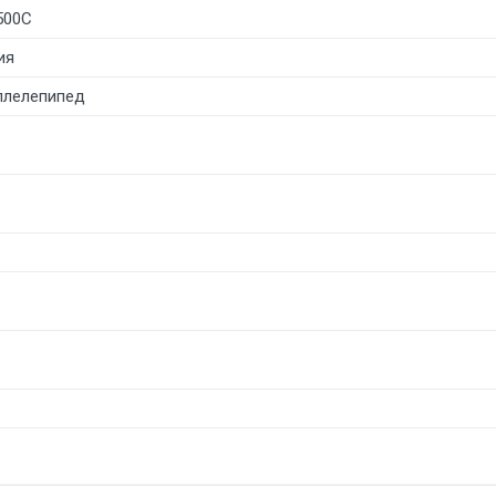
500С
ия
ллелепипед