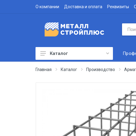
О компании
Доставка и оплата
Реквизиты
Проф
Каталог
Профнастил
Главная
Каталог
Производство
Арма
Водосточная система
Доборные элементы
Металлочерепица
Гофролист
Сэндвич-панели
Метизы