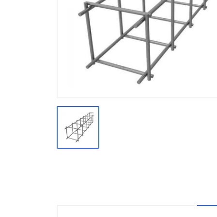
Производство
Штакетник
Черный металлопрокат
Нержавеющий металлопрокат
Трубы
Детали трубопроводов и
метизы
Оцинкованный металлопрокат
Запорная арматура
Цветные металлы
Поликарбонат
ЖБИ