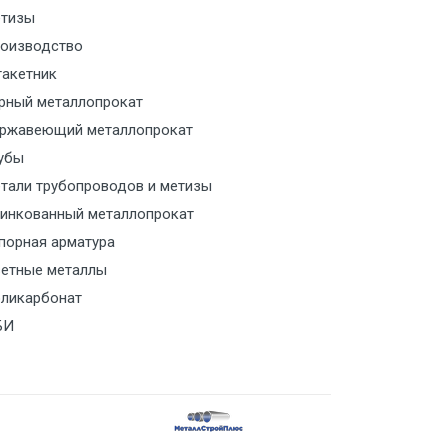
тизы
м за МКАД
оизводство
акетник
м за МКАД
рный металлопрокат
ржавеющий металлопрокат
ласованию с транспортным
ом
убы
тали трубопроводов и метизы
ласованию с транспортным
инкованный металлопрокат
ом
порная арматура
етные металлы
ласованию с транспортным
ликарбонат
ом
БИ
ласованию с транспортным
ом