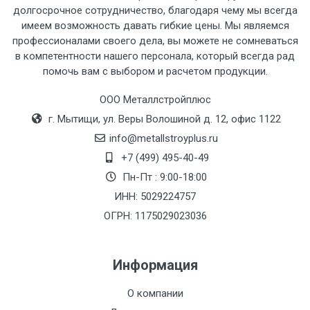
рассчитывается индивидуально.
долгосрочное сотрудничество, благодаря чему мы всегда
имеем возможность давать гибкие цены. Мы являемся
профессионалами своего дела, вы можете не сомневаться
в компетентности нашего персонала, который всегда рад
помочь вам с выбором и расчетом продукции.
Тип
Ставка
ТТК
Садовое
1к
транспорта
по
ООО Металлстройплюс
Москве
г. Мытищи, ул. Веры Волошиной д. 12, офис 1122
(7+1ч.)
info@metallstroyplus.ru
+7 (499) 495-40-49
Груз до 6 м,
5500 с
500
500
27р
Пн-Пт : 9:00-18:00
вес до 1.5 тн
НДС
МК
ИНН: 5029224757
ОГРН: 1175029023036
Груз до 6 м,
6500 с
1000
1000
35р
вес до 2 тн
НДС
МК
Информация
Груз до 6 м,
7500 с
1000
1000
35р
О компании
вес до 3 тн
НДС
МК