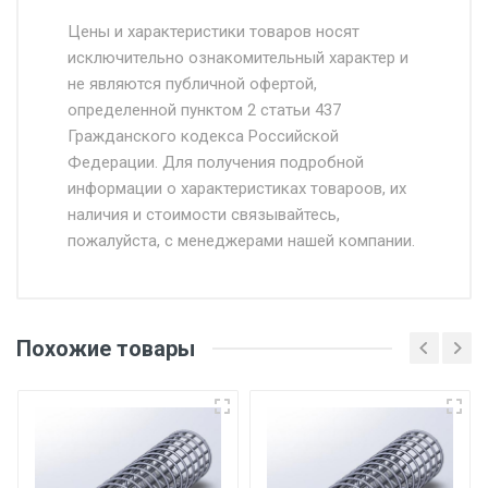
Стоимость доставки от 4500 руб. по
Москве и Московской области.
Цены и характеристики товаров носят
исключительно ознакомительный характер и
Доставка осуществляется собственным и
не являются публичной офертой,
определенной пунктом 2 статьи 437
наёмным транспортом, стоимость
Гражданского кодекса Российской
доставки рассчитывается Ставка + км от
Федерации. Для получения подробной
МКАД, Въезд на ТТК и Садовое кольцо +
информации о характеристиках товароов, их
от 500.
наличия и стоимости связывайтесь,
пожалуйста, с менеджерами нашей компании.
Доставка в течении 1 рабочего дня 24/7.
Отгрузка товара производится при наличии
оригинала доверенности и паспорта. При
Похожие товары
несоблюдении указанных требований,
поставщик вправе отказать покупателю в
передаче товара без возмещения каких-
либо убытков, и требовать от покупателя
уплаты понесенных расходов.