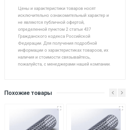
Стоимость доставки от 4500 руб. по
Москве и Московской области.
Цены и характеристики товаров носят
исключительно ознакомительный характер и
Доставка осуществляется собственным и
не являются публичной офертой,
определенной пунктом 2 статьи 437
наёмным транспортом, стоимость
Гражданского кодекса Российской
доставки рассчитывается Ставка + км от
Федерации. Для получения подробной
МКАД, Въезд на ТТК и Садовое кольцо +
информации о характеристиках товароов, их
от 500.
наличия и стоимости связывайтесь,
пожалуйста, с менеджерами нашей компании.
Доставка в течении 1 рабочего дня 24/7.
Отгрузка товара производится при наличии
оригинала доверенности и паспорта. При
Похожие товары
несоблюдении указанных требований,
поставщик вправе отказать покупателю в
передаче товара без возмещения каких-
либо убытков, и требовать от покупателя
уплаты понесенных расходов.