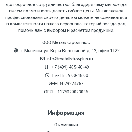
рассчитывается индивидуально.
долгосрочное сотрудничество, благодаря чему мы всегда
имеем возможность давать гибкие цены. Мы являемся
профессионалами своего дела, вы можете не сомневаться
в компетентности нашего персонала, который всегда рад
помочь вам с выбором и расчетом продукции.
Тип
Ставка
ТТК
Садовое
1к
транспорта
по
ООО Металлстройплюс
Москве
г. Мытищи, ул. Веры Волошиной д. 12, офис 1122
(7+1ч.)
info@metallstroyplus.ru
+7 (499) 495-40-49
Груз до 6 м,
5500 с
500
500
27р
Пн-Пт : 9:00-18:00
вес до 1.5 тн
НДС
МК
ИНН: 5029224757
ОГРН: 1175029023036
Груз до 6 м,
6500 с
1000
1000
35р
вес до 2 тн
НДС
МК
Информация
Груз до 6 м,
7500 с
1000
1000
35р
О компании
вес до 3 тн
НДС
МК