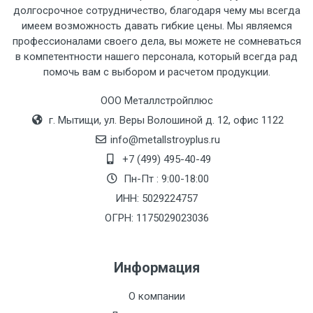
рассчитывается индивидуально.
долгосрочное сотрудничество, благодаря чему мы всегда
имеем возможность давать гибкие цены. Мы являемся
профессионалами своего дела, вы можете не сомневаться
в компетентности нашего персонала, который всегда рад
помочь вам с выбором и расчетом продукции.
Тип
Ставка
ТТК
Садовое
1к
транспорта
по
ООО Металлстройплюс
Москве
г. Мытищи, ул. Веры Волошиной д. 12, офис 1122
(7+1ч.)
info@metallstroyplus.ru
+7 (499) 495-40-49
Груз до 6 м,
5500 с
500
500
27р
Пн-Пт : 9:00-18:00
вес до 1.5 тн
НДС
МК
ИНН: 5029224757
ОГРН: 1175029023036
Груз до 6 м,
6500 с
1000
1000
35р
вес до 2 тн
НДС
МК
Информация
Груз до 6 м,
7500 с
1000
1000
35р
О компании
вес до 3 тн
НДС
МК