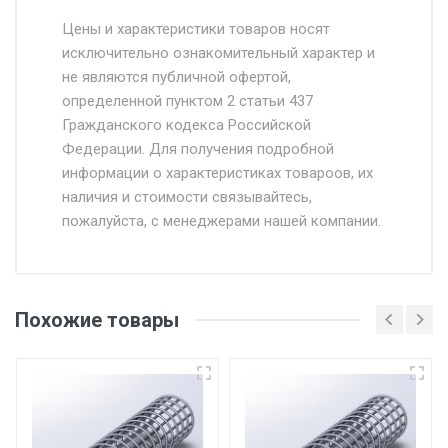
Стоимость доставки от 4500 руб. по
Москве и Московской области.
Цены и характеристики товаров носят
исключительно ознакомительный характер и
Доставка осуществляется собственным и
не являются публичной офертой,
определенной пунктом 2 статьи 437
наёмным транспортом, стоимость
Гражданского кодекса Российской
доставки рассчитывается Ставка + км от
Федерации. Для получения подробной
МКАД, Въезд на ТТК и Садовое кольцо +
информации о характеристиках товароов, их
от 500.
наличия и стоимости связывайтесь,
пожалуйста, с менеджерами нашей компании.
Доставка в течении 1 рабочего дня 24/7.
Отгрузка товара производится при наличии
оригинала доверенности и паспорта. При
Похожие товары
несоблюдении указанных требований,
поставщик вправе отказать покупателю в
передаче товара без возмещения каких-
либо убытков, и требовать от покупателя
уплаты понесенных расходов.