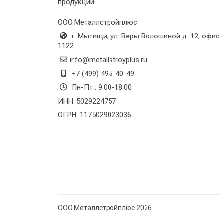
продукции.
Груз до 6 м, вес до 10 тн
ООО Металлстройплюс
г. Мытищи, ул. Веры Волошиной д. 12, офис
Груз до 12 м, вес до 20 тн
1122
info@metallstroyplus.ru
Манипулятор до 6 м, вес до 5 тн
+7 (499) 495-40-49
Пн-Пт : 9:00-18:00
ИНН: 5029224757
Манипулятор до 6 м, вес до 8 тн
ОГРН: 1175029023036
Манипулятор до 6 м, вес до 10 тн
Манипулятор до 12 м, вес до 20
тн
ООО Металлстройплюс 2026