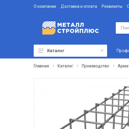
О компании
Доставка и оплата
Реквизиты
Проф
Каталог
Профнастил
Главная
Каталог
Производство
Арма
Водосточная система
Доборные элементы
Металлочерепица
Гофролист
Сэндвич-панели
Метизы