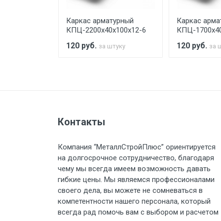
турный
Каркас арматурный
Каркас арма
Стоимость доставки по РФ рас
х100х12-6
КПЦ-2200х40х100х12-6
КПЦ-1700х40
120
руб.
120
руб.
штуку
за штуку
за 
Тип транспорта
Груз до 6 м, вес до 1.5 тн
Контакты
Груз до 6 м, вес до 2 тн
Компания “МеталлСтройПлюс” ориентируется
на долгосрочное сотрудничество, благодаря
Груз до 6 м, вес до 3 тн
чему мы всегда имеем возможность давать
гибкие цены. Мы являемся профессионалами
Груз до 6 м, вес до 5 тн
своего дела, вы можете не сомневаться в
компетентности нашего персонала, который
Груз до 6 м, вес до 8 тн
всегда рад помочь вам с выбором и расчетом