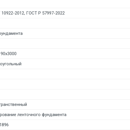
 10922-2012, ГОСТ Р 57997-2022
фундамента
190х3000
оугольный
транственный
рование ленточного фундамента
41896