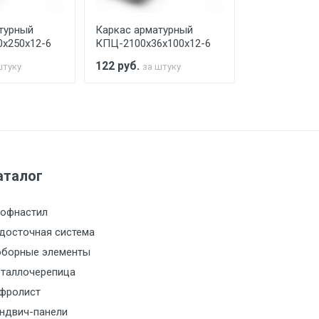
турный
Каркас арматурный
Каркас арма
х250х12-6
КПЦ-2100х36х100х12-6
КПЦ-2100х40
122
руб.
104
руб.
штуку
за штуку
за 
а МКАД
м за МКАД
аталог
м за МКАД
офнастил
м за МКАД
досточная система
борные элементы
м за МКАД
таллочерепица
фролист
м за МКАД
ндвич-панели