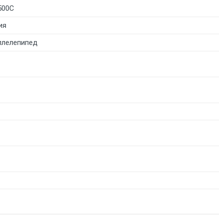
500С
ия
ллелепипед