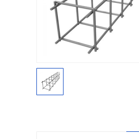
Производство
Штакетник
Черный металлопрокат
Нержавеющий металлопрокат
Трубы
Детали трубопроводов и
метизы
Оцинкованный металлопрокат
Запорная арматура
Цветные металлы
Поликарбонат
ЖБИ