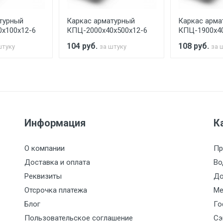
турный
Каркас арматурный
Каркас арма
считывается индивидуально.
х100х12-6
КПЦ-2000х40х500х12-6
КПЦ-1900х40
104
руб.
108
руб.
штуку
за штуку
за 
Ставка по Москве
ТТК
Садовое
1км з
(7+1ч.)
5500 с НДС
500
500
27р./к
Информация
К
6500 с НДС
1000
1000
35р./к
О компании
Пр
7500 с НДС
1000
1000
35р./к
Доставка и оплата
Во
Реквизиты
До
9000 с НДС
1000
1000
40р./к
Отсрочка платежа
Ме
Блог
Го
10000 с НДС
1500
1500
45р./к
Пользовательское соглашение
Сэ