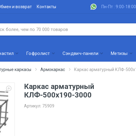
Обмен и возврат
Контакты
Пн-Пт : 9:00-18:00
настил
Гофролист
Сэндвич-панели
Метизы
турные каркасы
Армокаркас
Каркас арматурный КЛФ-500х
Каркас арматурный
КЛФ-500х190-3000
Артикул:
75909