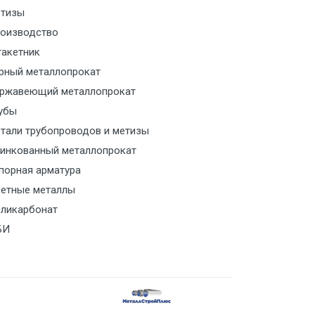
тизы
м за МКАД
оизводство
акетник
м за МКАД
рный металлопрокат
ржавеющий металлопрокат
ласованию с транспортным
ом
убы
тали трубопроводов и метизы
ласованию с транспортным
инкованный металлопрокат
ом
порная арматура
етные металлы
ласованию с транспортным
ликарбонат
ом
БИ
ласованию с транспортным
ом