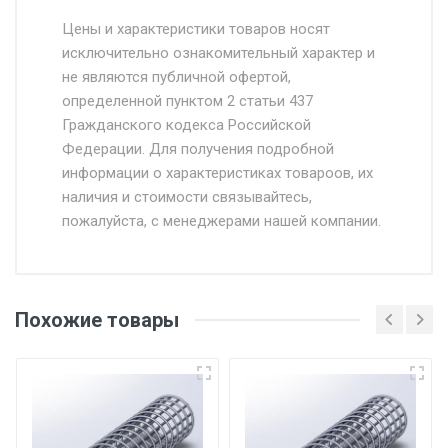
Стоимость доставки от 4500 руб. по
Москве и Московской области.
Цены и характеристики товаров носят
исключительно ознакомительный характер и
Доставка осуществляется собственным и
не являются публичной офертой,
определенной пунктом 2 статьи 437
наёмным транспортом, стоимость
Гражданского кодекса Российской
доставки рассчитывается Ставка + км от
Федерации. Для получения подробной
МКАД, Въезд на ТТК и Садовое кольцо +
информации о характеристиках товароов, их
от 500.
наличия и стоимости связывайтесь,
пожалуйста, с менеджерами нашей компании.
Доставка в течении 1 рабочего дня 24/7.
Отгрузка товара производится при наличии
оригинала доверенности и паспорта. При
Похожие товары
несоблюдении указанных требований,
поставщик вправе отказать покупателю в
передаче товара без возмещения каких-
либо убытков, и требовать от покупателя
уплаты понесенных расходов.