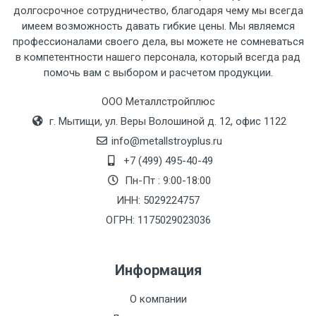
рассчитывается индивидуально.
долгосрочное сотрудничество, благодаря чему мы всегда
имеем возможность давать гибкие цены. Мы являемся
профессионалами своего дела, вы можете не сомневаться
в компетентности нашего персонала, который всегда рад
помочь вам с выбором и расчетом продукции.
Тип
Ставка
ТТК
Садовое
1к
транспорта
по
ООО Металлстройплюс
Москве
г. Мытищи, ул. Веры Волошиной д. 12, офис 1122
(7+1ч.)
info@metallstroyplus.ru
+7 (499) 495-40-49
Груз до 6 м,
5500 с
500
500
27р
Пн-Пт : 9:00-18:00
вес до 1.5 тн
НДС
МК
ИНН: 5029224757
ОГРН: 1175029023036
Груз до 6 м,
6500 с
1000
1000
35р
вес до 2 тн
НДС
МК
Информация
Груз до 6 м,
7500 с
1000
1000
35р
О компании
вес до 3 тн
НДС
МК