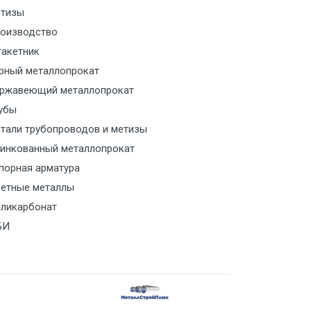
тизы
м за МКАД
оизводство
акетник
м за МКАД
рный металлопрокат
ржавеющий металлопрокат
ласованию с транспортным
ом
убы
тали трубопроводов и метизы
ласованию с транспортным
инкованный металлопрокат
ом
порная арматура
етные металлы
ласованию с транспортным
ликарбонат
ом
БИ
ласованию с транспортным
ом