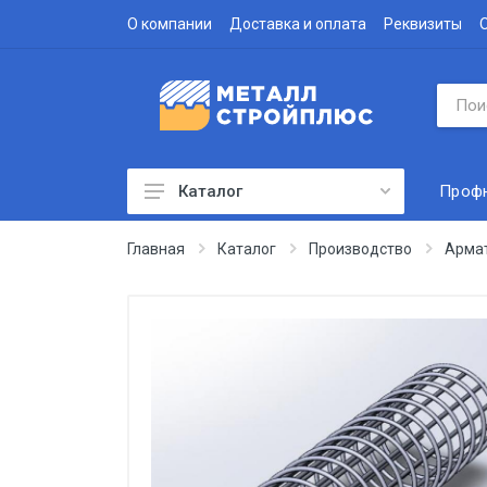
О компании
Доставка и оплата
Реквизиты
Проф
Каталог
Профнастил
Главная
Каталог
Производство
Арма
Водосточная система
Доборные элементы
Металлочерепица
Гофролист
Сэндвич-панели
Метизы