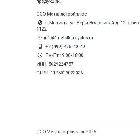
продукции.
Груз до 6 м, вес до 10 тн
ООО Металлстройплюс
г. Мытищи, ул. Веры Волошиной д. 12, офис
Груз до 12 м, вес до 20 тн
1122
info@metallstroyplus.ru
Манипулятор до 6 м, вес до 5 тн
+7 (499) 495-40-49
Пн-Пт : 9:00-18:00
ИНН: 5029224757
Манипулятор до 6 м, вес до 8 тн
ОГРН: 1175029023036
Манипулятор до 6 м, вес до 10 тн
Манипулятор до 12 м, вес до 20
тн
ООО Металлстройплюс 2026