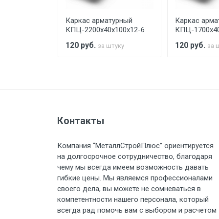
турный
Каркас арматурный
Каркас арма
Стоимость доставки по РФ рас
х100х12-6
КПЦ-2200х40х100х12-6
КПЦ-1700х40
120
руб.
120
руб.
штуку
за штуку
за 
Тип транспорта
Груз до 6 м, вес до 1.5 тн
Контакты
Груз до 6 м, вес до 2 тн
Компания “МеталлСтройПлюс” ориентируется
на долгосрочное сотрудничество, благодаря
Груз до 6 м, вес до 3 тн
чему мы всегда имеем возможность давать
гибкие цены. Мы являемся профессионалами
Груз до 6 м, вес до 5 тн
своего дела, вы можете не сомневаться в
компетентности нашего персонала, который
Груз до 6 м, вес до 8 тн
всегда рад помочь вам с выбором и расчетом