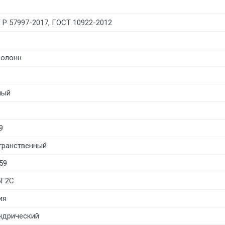
 Р 57997-2017, ГОСТ 10922-2012
колонн
лый
9
транственный
59
5Г2С
ия
ндрический