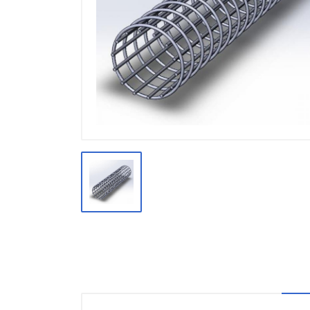
Производство
Штакетник
Черный металлопрокат
Нержавеющий металлопрокат
Трубы
Детали трубопроводов и
метизы
Оцинкованный металлопрокат
Запорная арматура
Цветные металлы
Поликарбонат
ЖБИ