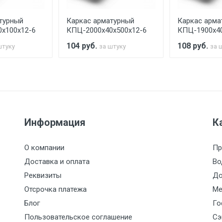
турный
Каркас арматурный
Каркас арма
считывается индивидуально.
х100х12-6
КПЦ-2000х40х500х12-6
КПЦ-1900х40
104
руб.
108
руб.
штуку
за штуку
за 
Ставка по Москве
ТТК
Садовое
1км з
(7+1ч.)
5500 с НДС
500
500
27р./к
Информация
К
6500 с НДС
1000
1000
35р./к
О компании
Пр
7500 с НДС
1000
1000
35р./к
Доставка и оплата
Во
Реквизиты
До
9000 с НДС
1000
1000
40р./к
Отсрочка платежа
Ме
Блог
Го
10000 с НДС
1500
1500
45р./к
Пользовательское соглашение
Сэ