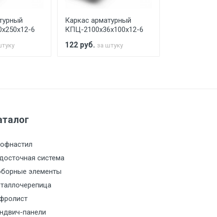
турный
Каркас арматурный
Каркас арма
х250х12-6
КПЦ-2100х36х100х12-6
КПЦ-2100х40
122
руб.
104
руб.
штуку
за штуку
за 
а МКАД
м за МКАД
аталог
м за МКАД
офнастил
м за МКАД
досточная система
борные элементы
м за МКАД
таллочерепица
фролист
м за МКАД
ндвич-панели