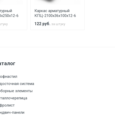
турный
Каркас арматурный
Каркас арма
х250х12-6
КПЦ-2100х36х100х12-6
КПЦ-2100х40
122
руб.
104
руб.
штуку
за штуку
за 
а МКАД
м за МКАД
аталог
м за МКАД
офнастил
м за МКАД
досточная система
борные элементы
м за МКАД
таллочерепица
фролист
м за МКАД
ндвич-панели