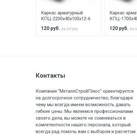
турный
Каркас арматурный
Каркас арма
Стоимость доставки по РФ рас
х100х12-6
КПЦ-2200х40х100х12-6
КПЦ-1700х40
120
руб.
120
руб.
штуку
за штуку
за 
Тип транспорта
Груз до 6 м, вес до 1.5 тн
Контакты
Груз до 6 м, вес до 2 тн
Компания “МеталлСтройПлюс” ориентируется
на долгосрочное сотрудничество, благодаря
Груз до 6 м, вес до 3 тн
чему мы всегда имеем возможность давать
гибкие цены. Мы являемся профессионалами
Груз до 6 м, вес до 5 тн
своего дела, вы можете не сомневаться в
компетентности нашего персонала, который
Груз до 6 м, вес до 8 тн
всегда рад помочь вам с выбором и расчетом