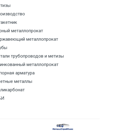
тизы
м за МКАД
оизводство
акетник
м за МКАД
рный металлопрокат
ржавеющий металлопрокат
ласованию с транспортным
ом
убы
тали трубопроводов и метизы
ласованию с транспортным
инкованный металлопрокат
ом
порная арматура
етные металлы
ласованию с транспортным
ликарбонат
ом
БИ
ласованию с транспортным
ом