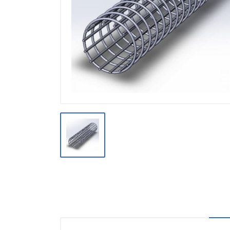
Производство
Штакетник
Черный металлопрокат
Нержавеющий металлопрокат
Трубы
Детали трубопроводов и
метизы
Оцинкованный металлопрокат
Запорная арматура
Цветные металлы
Поликарбонат
ЖБИ