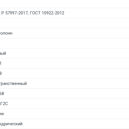
 Р 57997-2017, ГОСТ 10922-2012
колонн
лый
1
8
транственный
68
5Г2С
ия
ндрический