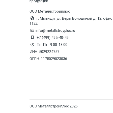
продукции.
Груз до 6 м, вес до 10 тн
ООО Металлстройплюс
г. Мытищи, ул. Веры Волошиной д. 12, офис
Груз до 12 м, вес до 20 тн
1122
info@metallstroyplus.ru
Манипулятор до 6 м, вес до 5 тн
+7 (499) 495-40-49
Пн-Пт : 9:00-18:00
ИНН: 5029224757
Манипулятор до 6 м, вес до 8 тн
ОГРН: 1175029023036
Манипулятор до 6 м, вес до 10 тн
Манипулятор до 12 м, вес до 20
тн
ООО Металлстройплюс 2026