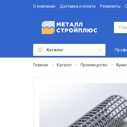
О компании
Доставка и оплата
Реквизиты
Проф
Каталог
Профнастил
Главная
Каталог
Производство
Арма
Водосточная система
Доборные элементы
Металлочерепица
Гофролист
Сэндвич-панели
Метизы