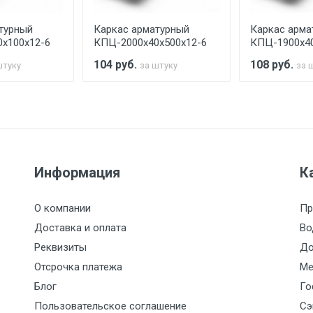
турный
Каркас арматурный
Каркас арма
считывается индивидуально.
х100х12-6
КПЦ-2000х40х500х12-6
КПЦ-1900х40
104
руб.
108
руб.
штуку
за штуку
за 
Ставка по Москве
ТТК
Садовое
1км з
(7+1ч.)
5500 с НДС
500
500
27р./к
Информация
К
6500 с НДС
1000
1000
35р./к
О компании
Пр
7500 с НДС
1000
1000
35р./к
Доставка и оплата
Во
Реквизиты
До
9000 с НДС
1000
1000
40р./к
Отсрочка платежа
Ме
Блог
Го
10000 с НДС
1500
1500
45р./к
Пользовательское соглашение
Сэ