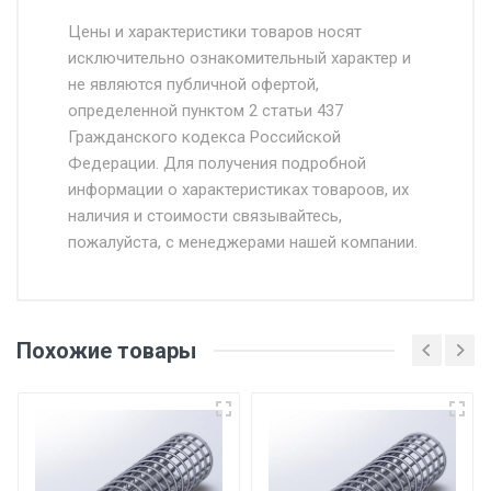
Стоимость доставки от 4500 руб. по
Москве и Московской области.
Цены и характеристики товаров носят
исключительно ознакомительный характер и
Доставка осуществляется собственным и
не являются публичной офертой,
определенной пунктом 2 статьи 437
наёмным транспортом, стоимость
Гражданского кодекса Российской
доставки рассчитывается Ставка + км от
Федерации. Для получения подробной
МКАД, Въезд на ТТК и Садовое кольцо +
информации о характеристиках товароов, их
от 500.
наличия и стоимости связывайтесь,
пожалуйста, с менеджерами нашей компании.
Доставка в течении 1 рабочего дня 24/7.
Отгрузка товара производится при наличии
оригинала доверенности и паспорта. При
Похожие товары
несоблюдении указанных требований,
поставщик вправе отказать покупателю в
передаче товара без возмещения каких-
либо убытков, и требовать от покупателя
уплаты понесенных расходов.