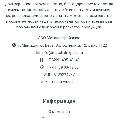
рассчитывается индивидуально.
долгосрочное сотрудничество, благодаря чему мы всегда
имеем возможность давать гибкие цены. Мы являемся
профессионалами своего дела, вы можете не сомневаться
в компетентности нашего персонала, который всегда рад
помочь вам с выбором и расчетом продукции.
Тип
Ставка
ТТК
Садовое
1к
транспорта
по
ООО Металлстройплюс
Москве
г. Мытищи, ул. Веры Волошиной д. 12, офис 1122
(7+1ч.)
info@metallstroyplus.ru
+7 (499) 495-40-49
Груз до 6 м,
5500 с
500
500
27р
Пн-Пт : 9:00-18:00
вес до 1.5 тн
НДС
МК
ИНН: 5029224757
ОГРН: 1175029023036
Груз до 6 м,
6500 с
1000
1000
35р
вес до 2 тн
НДС
МК
Информация
Груз до 6 м,
7500 с
1000
1000
35р
О компании
вес до 3 тн
НДС
МК